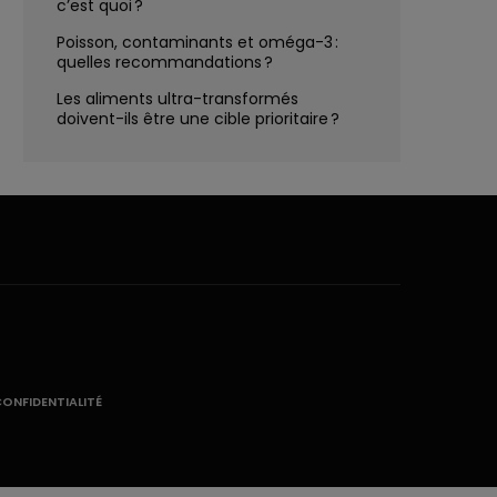
c’est quoi ?
Poisson, contaminants et oméga-3 :
quelles recommandations ?
Les aliments ultra-transformés
doivent-ils être une cible prioritaire ?
CONFIDENTIALITÉ