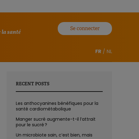
Se connecter
 la santé
FR
/
NL
RECENT POSTS
Les anthocyanines bénéfiques pour la
santé cardiométabolique
Manger sucré augmente-t-il l’attrait
pour le sucré ?
Un microbiote sain, c’est bien, mais