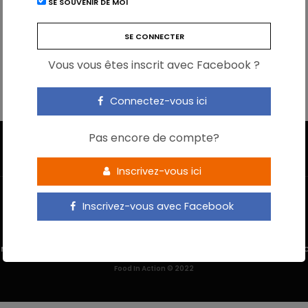
SE SOUVENIR DE MOI
Vous vous êtes inscrit avec Facebook ?
Connectez-vous ici
Pas encore de compte?
Inscrivez-vous ici
Inscrivez-vous avec Facebook
 M’INSCRIS
NOUS CONTACTER
MENTIONS LÉGALES
POLITIQUE DE 
Food In Action © 2022