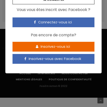
recommandations ?
Vous vous êtes inscrit avec Facebook ?
Les aliments ultra-transformés doivent-ils être une cible
prioritaire ?
Connectez-vous ici
Pas encore de compte?
Inscrivez-vous ici
Inscrivez-vous avec Facebook
ACCUEIL
JE M’INSCRIS
NOUS CONTACTER
MENTIONS LÉGALES
POLITIQUE DE CONFIDENTIALITÉ
Food In Action © 2022