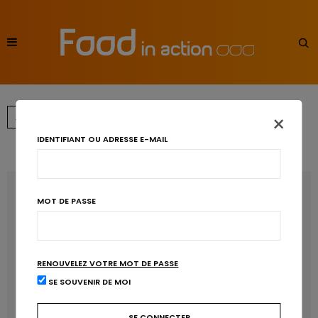
×
←
→
1
2
3
4
IDENTIFIANT OU ADRESSE E-MAIL
RECENT POSTS
MOT DE PASSE
Les anthocyanines bénéfiques pour la santé
cardiométabolique
RENOUVELEZ VOTRE MOT DE PASSE
Manger sucré augmente-t-il l’attrait pour le sucré ?
SE SOUVENIR DE MOI
Un microbiote sain, c’est bien, mais c’est quoi ?
Poisson, contaminants et oméga-3 : quelles