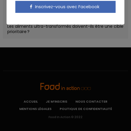
Un microbiote sain, c’est bien, mais c’est quoi ?
Inscrivez-vous avec Facebook
Poisson, contaminants et oméga-3 : quelles
recommandations ?
Les aliments ultra-transformés doivent-ils être une cible
prioritaire ?
ACCUEIL
JE M’INSCRIS
NOUS CONTACTER
MENTIONS LÉGALES
POLITIQUE DE CONFIDENTIALITÉ
Food In Action © 2022