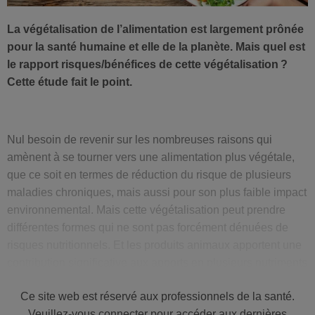
La végétalisation de l’alimentation est largement prônée
pour la santé humaine et elle de la planète. Mais quel est
le rapport risques/bénéfices de cette végétalisation ?
Cette étude fait le point.
Nul besoin de revenir sur les nombreuses raisons qui
amènent à se tourner vers une alimentation plus végétale,
que ce soit en termes de réduction du risque de plusieurs
maladies chroniques, mais aussi pour son plus faible impact
environnemental. Mais cette végétalisation peut prendre
différentes formes qui ne sont pas forcément dénuées de
risques nutritionnels. Et les produits animaux apportent une
contribution significative aux apports en plusieurs nutriments
essentiels, tels que le fer, le zinc ou la vitamine B12.
Ce site web est réservé aux professionnels de la santé.
Derrière le terme simple de « végétalisation » se cache donc
Veuillez-vous connecter pour accéder aux dernières