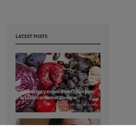
LATEST POSTS
Les anthocyanines bénéfiques pour
la santé cardiométabolique
NICOLAS GUGGENBÜHL