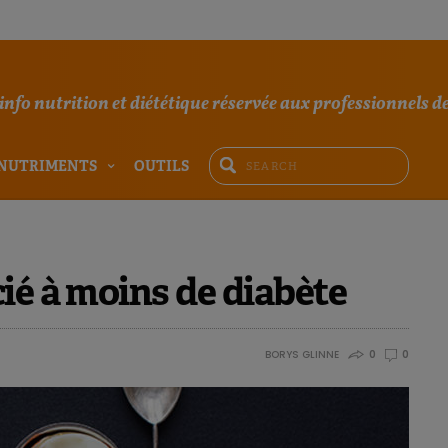
'info nutrition et diététique réservée aux professionnels de
NUTRIMENTS
OUTILS
ié à moins de diabète
BORYS GLINNE
0
0