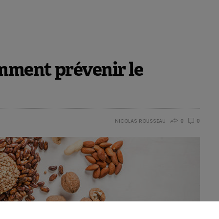
omment prévenir le
NICOLAS ROUSSEAU
0
0