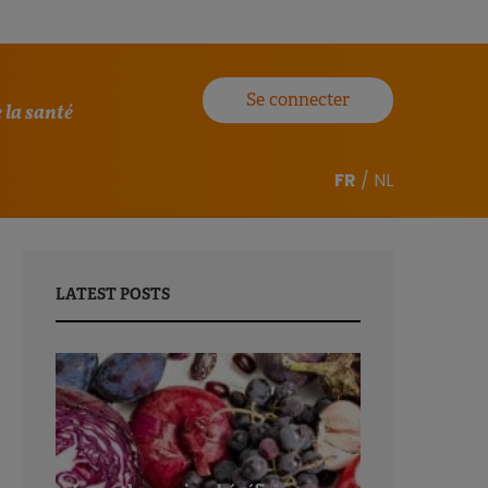
Se connecter
 la santé
FR
/
NL
LATEST POSTS