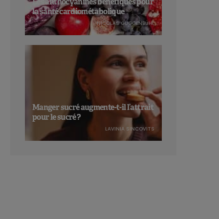
Les anthocyanines bénéfiques pour
la santé cardiométabolique
NICOLAS GUGGENBÜHL
Manger sucré augmente-t-il l’attrait
pour le sucré ?
LAVINIA SINCOVITS