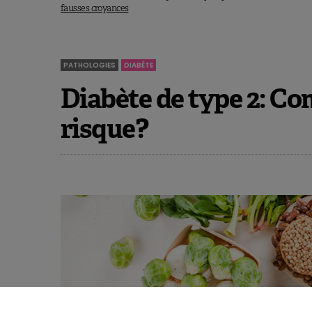
fausses croyances
PATHOLOGIES
DIABÈTE
Diabète de type 2: C
risque?