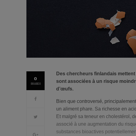
Des chercheurs finlandais mettent
0
sont associées à un risque moindr
SHARES
d’œufs.
Bien que controversé, principalement
un aliment phare. Sa richesse en aci
Et malgré sa teneur en cholestérol, 
associé à une augmentation du risqu
substances bioactives potentiellemen