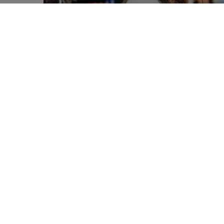
Le Nutri-Score facilite l’évaluati
0
catégorie ou usage, mais cela suf
SHARES
de l’Université de Gand s’est pe
Cette recherche a été menée en l
consistait à demander aux participa
intention d’achat pour des produit
Nutri-Score sur la face avant.
Comme dans bien d’autres travaux 
présence du Nutri-Score constitue
denrées
. Mais cela ne n’implique 