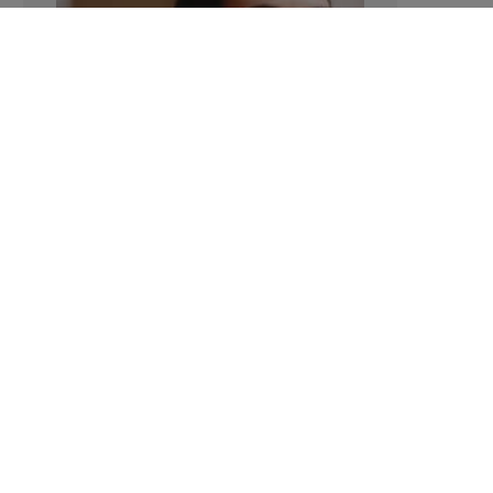
Manger sucré augmente-t-il l’attrait
pour le sucré ?
LAVINIA SINCOVITS