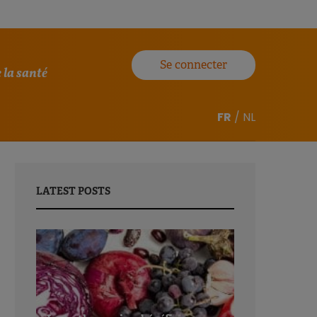
Se connecter
 la santé
FR
/
NL
LATEST POSTS