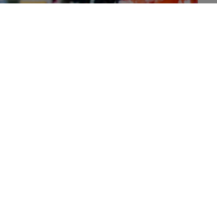
on de la qualité nutritionnelle des produits de même
fit-il à modifier les intentions d’achat? Une équipe
nchée sur la question
.
igne auprès de consommateurs en Europe. Elle
nts d’évaluer le caractère sain et d’exprimer son
s dans cinq catégories, avec ou sans la présence du
menés précédemment, les résultats montrent que la
 une
aide pour évaluer le caractère « sain » des
pas pour autant que des produits avec un bon Nutri-