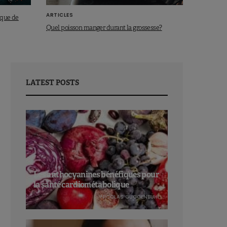
ARTICLES
sque de
Quel poisson manger durant la grossesse?
LATEST POSTS
Les anthocyanines bénéfiques pour
la santé cardiométabolique
NICOLAS GUGGENBÜHL