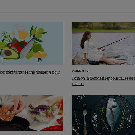
obésité… On estime chaque année, pas moins de
8
qui sont rejetées en mer…
’indéniables qualités nutritionnelles, celles-ci se voient
 problématique des microplastiques. Et pour l’heure,
il
 évaluation risque/bénéfice
compte tenu des
ffets de ces particules.
naturelles de nos aliments
ALIMENTS
tion méditerranéenne meilleure pour
Poisson : à déconseiller pour cause d
malin ?
 Perspectives 2021. In press.