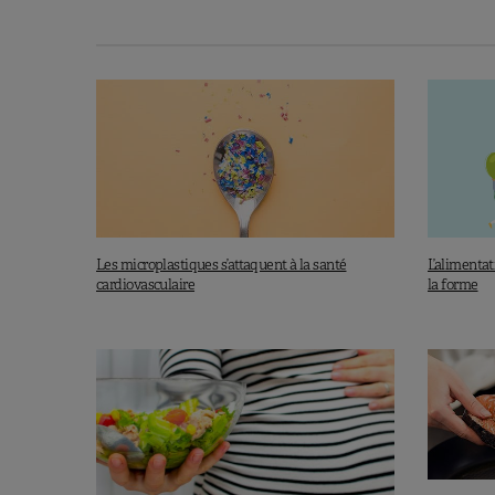
mais peut-être aussi favoriser l’
millions de tonnes de plastique 
Si les mollusques et crustacés ont d
désormais mises à l’épreuve par la
est très difficile d’effectuer une
incertitudes qui subsistent sur les e
Lisez aussi :
les dégâts des toxines 
Les microplastiques s’attaquent à la santé
L’alimenta
cardiovasculaire
la forme
Danopoulos E et al.
Environmental Health