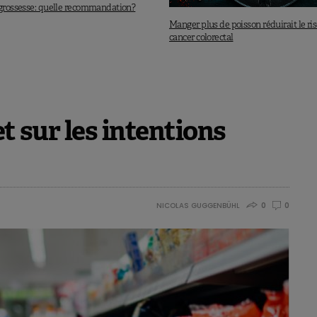
 grossesse: quelle recommandation?
Manger plus de poisson réduirait le ri
cancer colorectal
et sur les intentions
NICOLAS GUGGENBÜHL
0
0