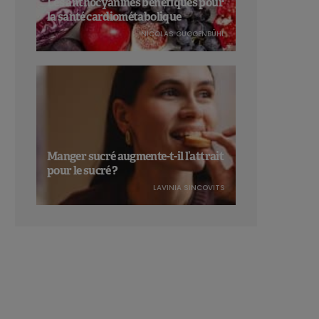
Les anthocyanines bénéfiques pour
la santé cardiométabolique
NICOLAS GUGGENBÜHL
Manger sucré augmente-t-il l’attrait
pour le sucré ?
LAVINIA SINCOVITS