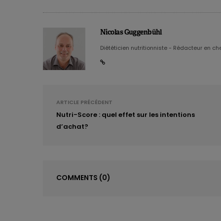
organismes marins suivants :
Mollusques
: de 0 à 10,5 micro
Nicolas Guggenbühl
Crustacés
: de 0,1 à 8,6 microp
Diététicien nutritionniste - Rédacteur en chef
Poissons
: de 0 à 2,9 microplas
Ils précisent en outre que sur bas
récoltés le long des côtes
d’Asie
,
d
lourdement contaminés
ARTICLE PRÉCÉDENT
Nutri-Score : quel effet sur les intentions
A lire aussi :
du poisson pendant la g
d’achat?
Des effets sur la santé en
COMMENTS
(0)
Il faut bien reconnaître que jusqu’
microplastiques sur la santé humaine
des effets de type perturbateurs en