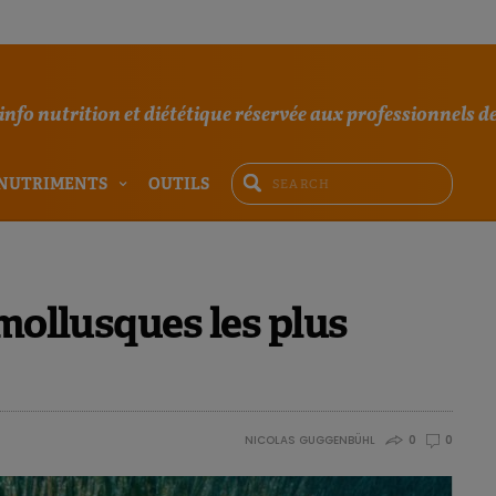
'info nutrition et diététique réservée aux professionnels de
NUTRIMENTS
OUTILS
 mollusques les plus
NICOLAS GUGGENBÜHL
0
0