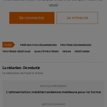
contourner les inconvénients intestinaux potentiellement
vous!
liés à leur consommation.
Se connecter
Je m'inscris
TAGS
PRÉPARATION LÉGUMINEUSES
PROTÉINE LÉGUMINEUSES
PROTÉINES VÉGÉTALES
QUALITÉ PROTÉINES
VEGAN
VÉGÉTARIEN
La rédaction - De redactie
La rédaction de Food in Action
ARTICLE PRÉCÉDENT
L’alimentation méditerranéenne meilleure pour la forme
ARTICLE SUIVANT