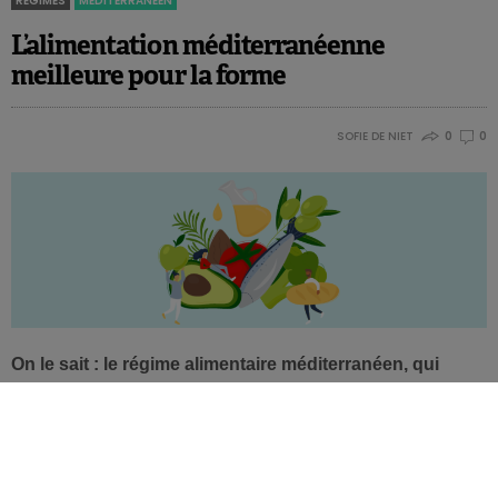
RÉGIMES
MÉDITERRANÉEN
L’alimentation méditerranéenne
meilleure pour la forme
SOFIE DE NIET
0
0
On le sait : le régime alimentaire méditerranéen, qui
regorge de légumes, fruits, légumineuses, noix, céréales
complètes, poisson et huile d’olive, comporte plusieurs
avantages pour la santé. Cette alimentation peut
désormais aussi être associée à un effet bénéfique sur