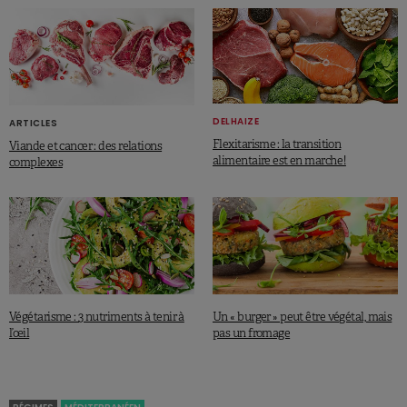
Téléchargez l'infographie
DELHAIZE
ARTICLES
Flexitarisme : la transition
Viande et cancer : des relations
alimentaire est en marche !
complexes
Références
ISP, Enquête de consommation alimentaire Belge, 2014-2015.
Végétarisme : 3 nutriments à tenir à
Un « burger » peut être végétal, mais
l’œil
pas un fromage