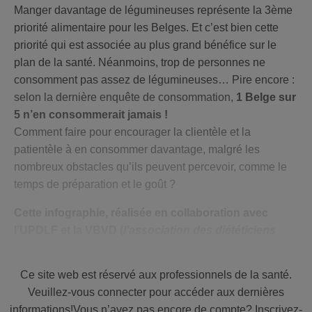
Manger davantage de légumineuses représente la 3ème
priorité alimentaire pour les Belges. Et c’est bien cette
priorité qui est associée au plus grand bénéfice sur le
plan de la santé. Néanmoins, trop de personnes ne
consomment pas assez de légumineuses… Pire encore :
selon la dernière enquête de consommation,
1 Belge sur
5 n’en consommerait jamais !
Comment faire pour encourager la clientèle et la
patientèle à en consommer davantage, malgré les
nombreux obstacles qu’ils peuvent percevoir, comme le
temps de préparation et le goût ?
Cette infographie, réalisée en collaboration avec
l’UPDLF et la VBVD (
l’association des diététiciens
flamands
) reprend de A à Z les messages clés pour la
consultation :
les avantages des différentes
Ce site web est réservé aux professionnels de la santé.
légumineuses & leur préparation, les qualités
Veuillez-vous connecter pour accéder aux dernières
nutritionnelles des protéines et des astuces pour
informations!Vous n’avez pas encore de compte? Inscrivez-