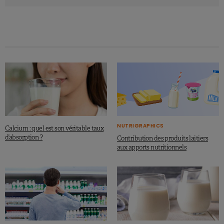
laquelle les produits laitiers semblent échapper…
A lire aussi :
Produits laitiers et santé : quelles relations ?
Source
NUTRIGRAPHICS
Calcium : quel est son véritable taux
Slurink I. et al., J Nutr. Published March 30 2023.
d’absorption ?
Contribution des produits laitiers
https://doi.org/10.1016/j.tjnut.2023.03.032
aux apports nutritionnels