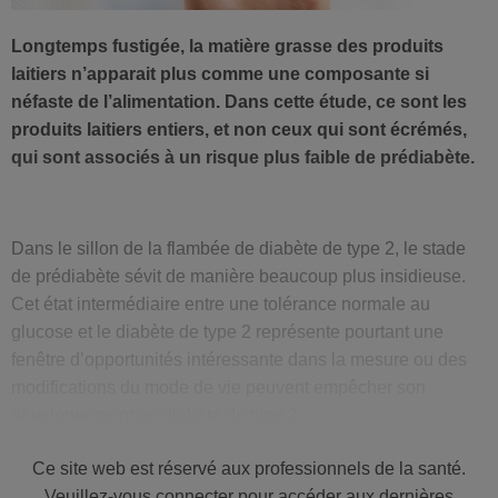
Longtemps fustigée, la matière grasse des produits
laitiers n’apparait plus comme une composante si
néfaste de l’alimentation. Dans cette étude, ce sont les
produits laitiers entiers, et non ceux qui sont écrémés,
qui sont associés à un risque plus faible de prédiabète.
Dans le sillon de la flambée de diabète de type 2, le stade
de prédiabète sévit de manière beaucoup plus insidieuse.
Cet état intermédiaire entre une tolérance normale au
glucose et le diabète de type 2 représente pourtant une
fenêtre d’opportunités intéressante dans la mesure ou des
modifications du mode de vie peuvent empêcher son
développement en diabète de type 2.
Les produits laitiers ont déjà fait l’objet de moultes
Ce site web est réservé aux professionnels de la santé.
recherches, mais il y en a relativement peu qui concernent le
Veuillez-vous connecter pour accéder aux dernières