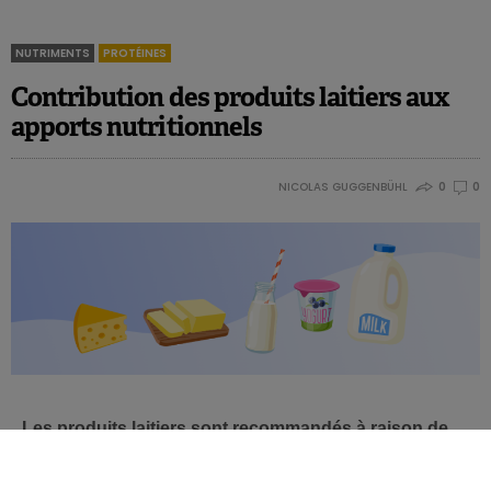
NUTRIMENTS
PROTÉINES
Contribution des produits laitiers aux
apports nutritionnels
NICOLAS GUGGENBÜHL
0
0
Les produits laitiers sont recommandés à raison de
250 à 500 ml de lait ou équivalent laitiers par jour. En
pratique, cela représente deux à trois portions