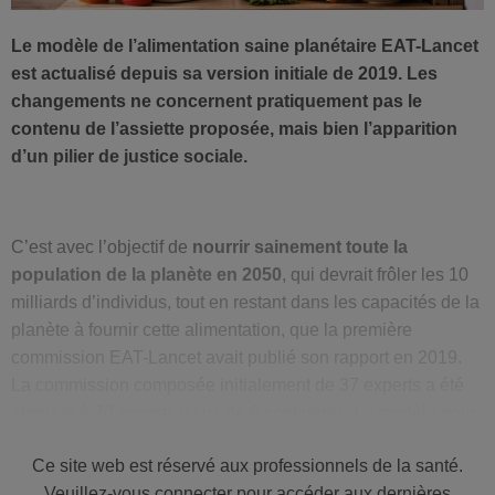
Le modèle de l’alimentation saine planétaire EAT-Lancet
est actualisé depuis sa version initiale de 2019. Les
changements ne concernent pratiquement pas le
contenu de l’assiette proposée, mais bien l’apparition
d’un pilier de justice sociale.
C’est avec l’objectif de
nourrir sainement toute la
population de la planète en 2050
, qui devrait frôler les 10
milliards d’individus, tout en restant dans les capacités de la
planète à fournir cette alimentation, que la première
commission EAT-Lancet avait publié son rapport en 2019.
La commission composée initialement de 37 experts a été
étendue à 70 experts issus de 6 continents. Le modèle pour
une alimentation durable a ainsi été revu sur base de
Ce site web est réservé aux professionnels de la santé.
données scientifiques plus récentes. Par rapport à la version
Veuillez-vous connecter pour accéder aux dernières