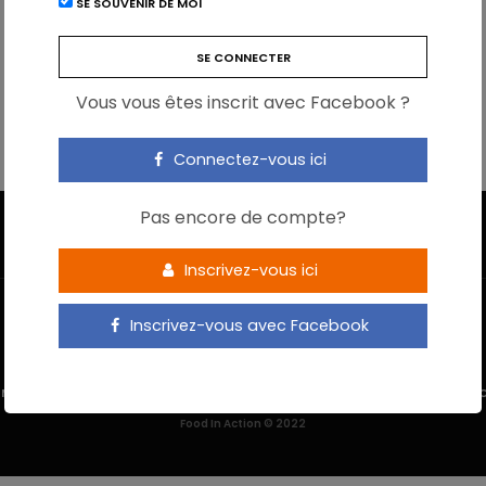
SE SOUVENIR DE MOI
Vous vous êtes inscrit avec Facebook ?
Connectez-vous ici
Pas encore de compte?
Inscrivez-vous ici
Inscrivez-vous avec Facebook
 M’INSCRIS
NOUS CONTACTER
MENTIONS LÉGALES
POLITIQUE DE 
Food In Action © 2022