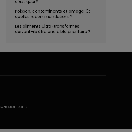
c’est quoi ?
Poisson, contaminants et oméga-3 :
quelles recommandations ?
Les aliments ultra-transformés
doivent-ils être une cible prioritaire ?
CONFIDENTIALITÉ