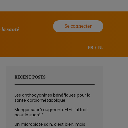
Se connecter
 la santé
FR
/
NL
RECENT POSTS
Les anthocyanines bénéfiques pour la
santé cardiométabolique
Manger sucré augmente-t-il l’attrait
pour le sucré ?
Un microbiote sain, c’est bien, mais