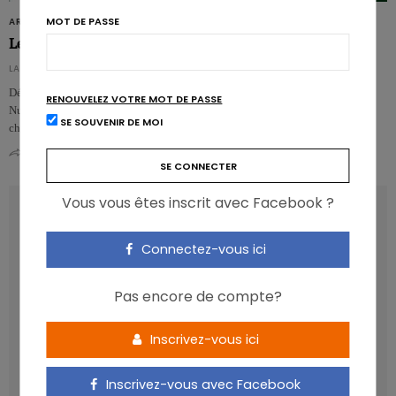
MOT DE PASSE
ARTICLES
Le point sur les allergies et intolérances
LA RÉDACTION - DE REDACTIE
Découvrez les articles de la thématique «Be in the news» du mois et le
RENOUVELEZ VOTRE MOT DE PASSE
Nutrigraphics®sur l’hypersensibilité alimentaire, pour dissiper la confusion
SE SOUVENIR DE MOI
ch…
0
0
Vous vous êtes inscrit avec Facebook ?
RECENT POSTS
Connectez-vous ici
Les anthocyanines bénéfiques pour la santé
cardiométabolique
Pas encore de compte?
Manger sucré augmente-t-il l’attrait pour le sucré ?
Un microbiote sain, c’est bien, mais c’est quoi ?
Inscrivez-vous ici
Poisson, contaminants et oméga-3 : quelles
recommandations ?
Inscrivez-vous avec Facebook