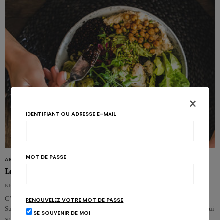
×
IDENTIFIANT OU ADRESSE E-MAIL
MOT DE PASSE
ARTICLES
Les recommandations alimentaires pour la Belgique
NICOLAS GUGGENBÜHL
C’était attendu: les nouvelles recommandations alimentaires du Conseil
RENOUVELEZ VOTRE MOT DE PASSE
Supérieur de la Santé sont parues. Elles débouchent sur 5 priorités absolues qui
SE SOUVENIR DE MOI
sont…