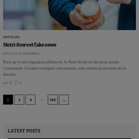
ARTICLES
Nutri-Score et fake news
NICOLAS GUGGENBÜHL
Bien qu’il soit largement plébiscité, le Nutri-Score ne fait pour autant
l’unanimité. Certains exemples caricaturaux sont utilisés pour tenter de le
discréd…
0
2
…
→
1
2
3
193
LATEST POSTS