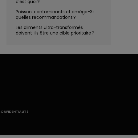
c’est quoi ?
Poisson, contaminants et oméga-3 :
quelles recommandations ?
Les aliments ultra-transformés
doivent-ils être une cible prioritaire ?
CONFIDENTIALITÉ