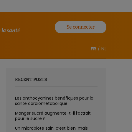
Se connecter
 la santé
FR
/
NL
RECENT POSTS
Les anthocyanines bénéfiques pour la
santé cardiométabolique
Manger sucré augmente-t-il l’attrait
pour le sucré ?
Un microbiote sain, c’est bien, mais