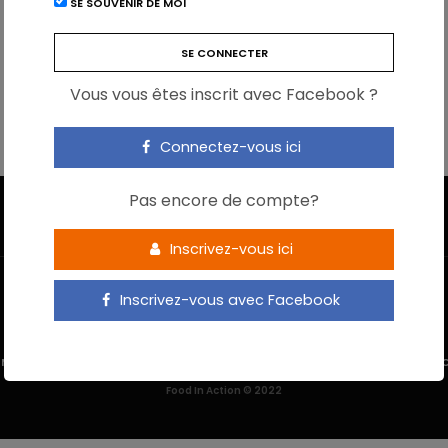
SE SOUVENIR DE MOI
Vous vous êtes inscrit avec Facebook ?
Connectez-vous ici
Pas encore de compte?
Inscrivez-vous ici
Inscrivez-vous avec Facebook
 M’INSCRIS
NOUS CONTACTER
MENTIONS LÉGALES
POLITIQUE DE 
Food In Action © 2022