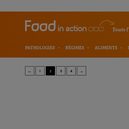
Toute l
PATHOLOGIES
RÉGIMES
ALIMENTS
←
→
1
2
3
4