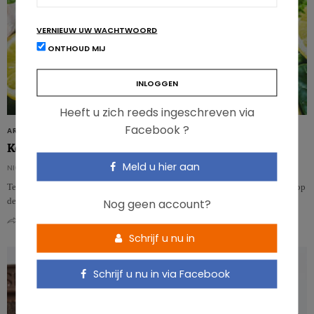
VERNIEUW UW WACHTWOORD
ONTHOUD MIJ
Heeft u zich reeds ingeschreven via
Facebook ?
ARTIKELS
Koolhydraat-insulinemodel voor zwaarlijvigheid
Meld u hier aan
NICOLAS GUGGENBÜHL
Tegenover het klassieke zwaarlijvigheidsmodel, dat zich uitsluitend baseert op
Nog geen account?
de ingenomen en verbruikte calorieën, staat nu……
0
0
Schrijf u nu in
Schrijf u nu in via Facebook