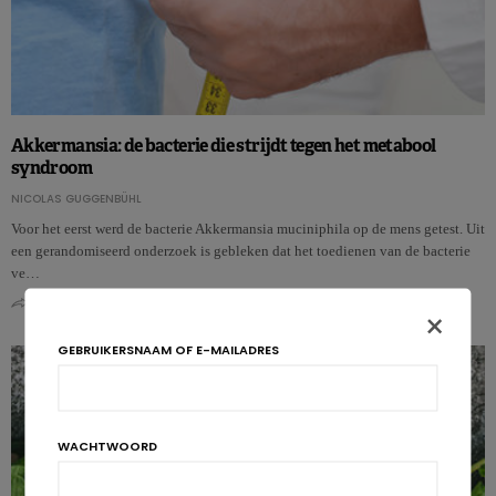
Akkermansia: de bacterie die strijdt tegen het metabool
syndroom
NICOLAS GUGGENBÜHL
Voor het eerst werd de bacterie Akkermansia muciniphila op de mens getest. Uit
een gerandomiseerd onderzoek is gebleken dat het toedienen van de bacterie
ve…
0
0
×
GEBRUIKERSNAAM OF E-MAILADRES
WACHTWOORD