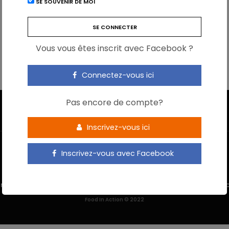
SE SOUVENIR DE MOI
Vous vous êtes inscrit avec Facebook ?
Connectez-vous ici
Pas encore de compte?
Inscrivez-vous ici
Inscrivez-vous avec Facebook
 M’INSCRIS
NOUS CONTACTER
MENTIONS LÉGALES
POLITIQUE DE 
Food In Action © 2022