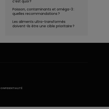
c’est quoi ?
Poisson, contaminants et oméga-3 :
quelles recommandations ?
Les aliments ultra-transformés
doivent-ils être une cible prioritaire ?
CONFIDENTIALITÉ