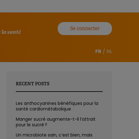
Se connecter
 la santé
FR
/
NL
RECENT POSTS
Les anthocyanines bénéfiques pour la
santé cardiométabolique
Manger sucré augmente-t-il l’attrait
pour le sucré ?
Un microbiote sain, c’est bien, mais