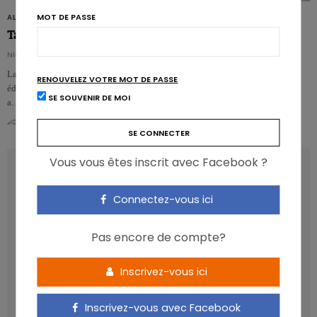
MOT DE PASSE
ALIMENTS
Table belge de composition des aliments : et de 7 !
NICOLAS GUGGENBÜHL
La table belge de composition des aliments évolue, avec la parution de sa 7e
RENOUVELEZ VOTRE MOT DE PASSE
édition. Plus d’aliments recensés, surtout dans l’alimentation végétale, mais
SE SOUVENIR DE MOI
a…
0
0
Vous vous êtes inscrit avec Facebook ?
RECENT POSTS
Connectez-vous ici
Les anthocyanines bénéfiques pour la santé
cardiométabolique
Pas encore de compte?
Manger sucré augmente-t-il l’attrait pour le sucré ?
Un microbiote sain, c’est bien, mais c’est quoi ?
Inscrivez-vous ici
Poisson, contaminants et oméga-3 : quelles
recommandations ?
Inscrivez-vous avec Facebook