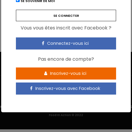
SE SOUVENIR DE MOI
Vous vous êtes inscrit avec Facebook ?
Connectez-vous ici
Pas encore de compte?
Inscrivez-vous ici
Inscrivez-vous avec Facebook
 M’INSCRIS
NOUS CONTACTER
MENTIONS LÉGALES
POLITIQUE DE 
Food In Action © 2022