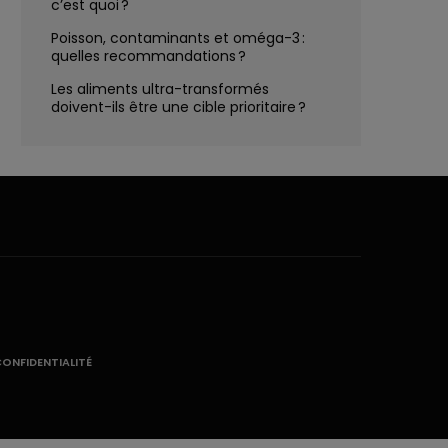
c’est quoi ?
Poisson, contaminants et oméga-3 :
quelles recommandations ?
Les aliments ultra-transformés
doivent-ils être une cible prioritaire ?
CONFIDENTIALITÉ