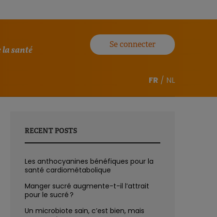
Se connecter
 la santé
FR
/
NL
RECENT POSTS
Les anthocyanines bénéfiques pour la
santé cardiométabolique
Manger sucré augmente-t-il l’attrait
pour le sucré ?
Un microbiote sain, c’est bien, mais