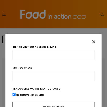
×
←
→
1
2
3
4
IDENTIFIANT OU ADRESSE E-MAIL
RECENT POSTS
MOT DE PASSE
Les anthocyanines bénéfiques pour la santé
cardiométabolique
RENOUVELEZ VOTRE MOT DE PASSE
Manger sucré augmente-t-il l’attrait pour le sucré ?
SE SOUVENIR DE MOI
Un microbiote sain, c’est bien, mais c’est quoi ?
Poisson, contaminants et oméga-3 : quelles