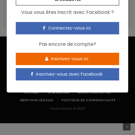
recommandations ?
Vous vous êtes inscrit avec Facebook ?
Les aliments ultra-transformés doivent-ils être une cible
prioritaire ?
Connectez-vous ici
Pas encore de compte?
Inscrivez-vous ici
Inscrivez-vous avec Facebook
ACCUEIL
JE M’INSCRIS
NOUS CONTACTER
MENTIONS LÉGALES
POLITIQUE DE CONFIDENTIALITÉ
Food In Action © 2022