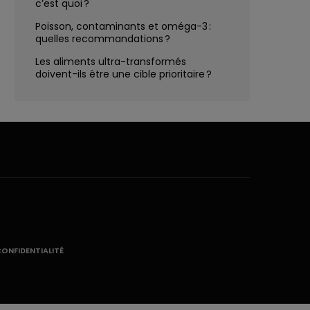
c’est quoi ?
Poisson, contaminants et oméga-3 :
quelles recommandations ?
Les aliments ultra-transformés
doivent-ils être une cible prioritaire ?
CONFIDENTIALITÉ