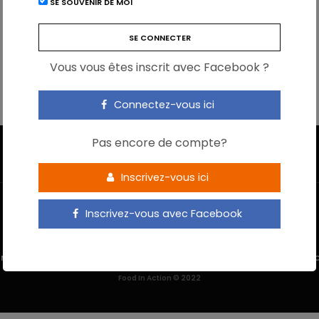
SE SOUVENIR DE MOI
Vous vous êtes inscrit avec Facebook ?
Connectez-vous ici
Pas encore de compte?
Inscrivez-vous ici
Inscrivez-vous avec Facebook
 M’INSCRIS
NOUS CONTACTER
MENTIONS LÉGALES
POLITIQUE DE 
Food In Action © 2022