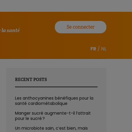
Se connecter
 la santé
FR
/
NL
RECENT POSTS
Les anthocyanines bénéfiques pour la
santé cardiométabolique
Manger sucré augmente-t-il l’attrait
pour le sucré ?
Un microbiote sain, c’est bien, mais