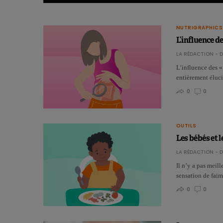
NUTRIGRAPHICS
L’influence de
LA RÉDACTION - D
L’influence des « 
entièrement éluc
0
0
OUTILS
Les bébés et l
LA RÉDACTION - D
Il n’y a pas meil
sensation de faim 
0
0