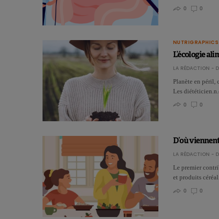
0
0
NUTRIGRAPHICS
L’écologie ali
LA RÉDACTION - D
Planète en péril
Les diététicien.n.
0
0
D’où viennent 
LA RÉDACTION - D
Le premier contri
et produits céréa
0
0