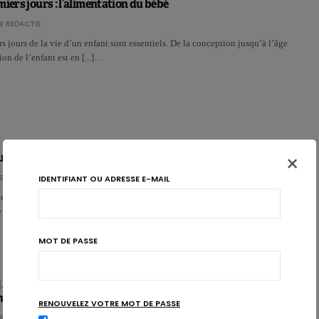
miers jours : l’alimentation du bébé
E REDACTIE
s jours de la vie d’un enfant sont essentiels. De la conception jusqu’à l’âge
ion de l’enfant est en [...]…
×
ses dans l’assiette
E REDACTIE
IDENTIFIANT OU ADRESSE E-MAIL
de légumineuses représente la 3ème priorité alimentaire pour les Belges.
te priorité qui est associée au plus grand bénéfi…
MOT DE PASSE
limentation et santé intestinale : comment en discuter
nsultations ?
RENOUVELEZ VOTRE MOT DE PASSE
E REDACTIE