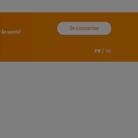
Se connecter
 la santé
FR
/
NL