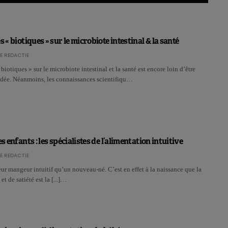
s « biotiques » sur le microbiote intestinal & la santé
E REDACTIE
biotiques » sur le microbiote intestinal et la santé est encore loin d’être
idée. Néanmoins, les connaissances scientifiqu…
es enfants : les spécialistes de l’alimentation intuitive
E REDACTIE
leur mangeur intuitif qu’un nouveau-né. C’est en effet à la naissance que la
et de satiété est la [...]…