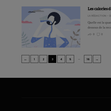
Les calories 
LA RÉDACTION - D
Quelle est la qu
dessous de la rec
0
0
…
←
→
1
2
3
4
5
16