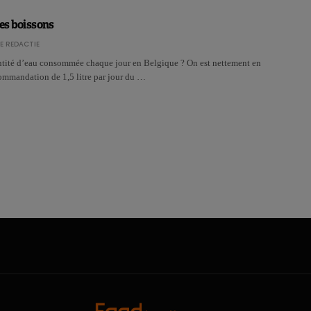
des boissons
E REDACTIE
antité d’eau consommée chaque jour en Belgique ? On est nettement en
ommandation de 1,5 litre par jour du …