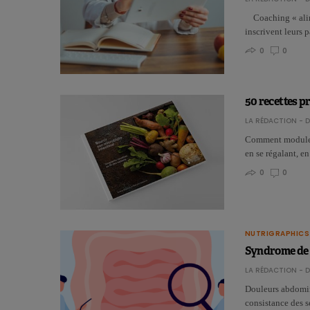
Coaching « alimen
inscrivent leurs 
0
0
50 recettes p
LA RÉDACTION - D
Comment moduler 
en se régalant, en
0
0
NUTRIGRAPHICS
Syndrome de l’
LA RÉDACTION - D
Douleurs abdomina
consistance des se