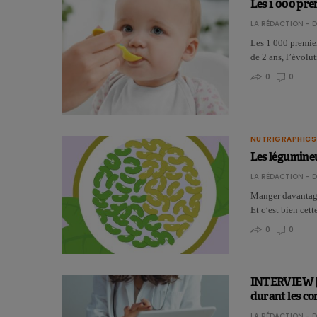
Les 1 000 pre
LA RÉDACTION - D
Les 1 000 premier
de 2 ans, l’évolut
0
0
NUTRIGRAPHICS
Les légumineu
LA RÉDACTION - D
Manger davantage 
Et c’est bien cet
0
0
INTERVIEW | A
durant les co
LA RÉDACTION - D