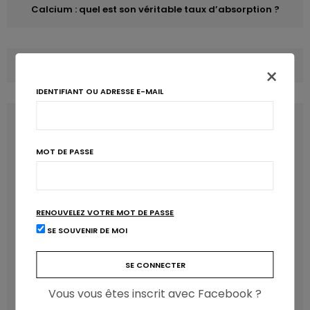
Calcium : quel est son véritable taux d’absorption ?
COMMENTS
(1)
×
IDENTIFIANT OU ADRESSE E-MAIL
LATEST POSTS
MOT DE PASSE
RENOUVELEZ VOTRE MOT DE PASSE
SE SOUVENIR DE MOI
Vous vous êtes inscrit avec Facebook ?
Les anthocyanines bénéfiques pour la santé