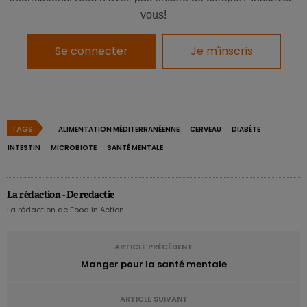
vous!
Se connecter
Je m'inscris
TAGS
ALIMENTATION MÉDITERRANÉENNE
CERVEAU
DIABÈTE
INTESTIN
MICROBIOTE
SANTÉ MENTALE
Téléchargez l'infographie
La rédaction - De redactie
La rédaction de Food in Action
ARTICLE PRÉCÉDENT
Manger pour la santé mentale
ARTICLE SUIVANT