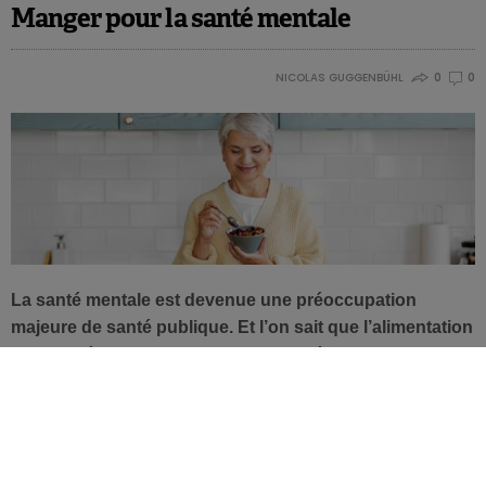
Manger pour la santé mentale
NICOLAS GUGGENBÜHL
0
0
La santé mentale est devenue une préoccupation
majeure de santé publique. Et l’on sait que l’alimentation
et la santé mentale sont interconnectées : le cerveau
influence le comportement alimentaire, et les habitudes
alimentaires ont un impact sur le cerveau… On fait le
point.