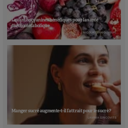
Les anthocyanines bénéfiques pour la santé
cardiométabolique
NICOLAS GUGGENBÜHL
Manger sucré augmente-t-il l’attrait pour le sucré ?
LAVINIA SINCOVITS