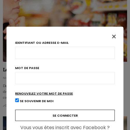
×
IDENTIFIANT OU ADRESSE E-MAIL
MOT DE PASSE
Les conservateurs associés au cancer et au diabète de type 2
NICOLAS GUGGENBÜHL
Deux études portant sur la cohorte NutriNet-Santé rapportent un risque accru
de cancers et de diabète de type 2 pour plusieurs conservateurs alimentaires
RENOUVELEZ VOTRE MOT DE PASSE
co…
SE SOUVENIR DE MOI
0
0
Vous vous êtes inscrit avec Facebook ?