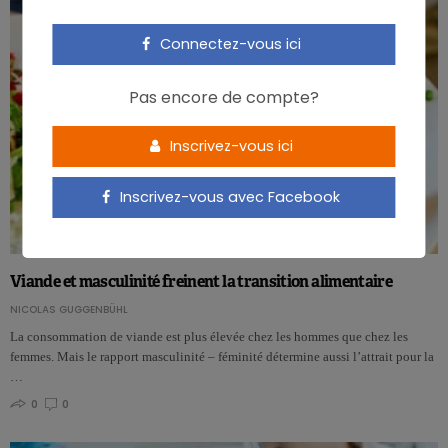
Connectez-vous ici
Pas encore de compte?
Inscrivez-vous ici
Inscrivez-vous avec Facebook
Viande et masculinité freinent la transition alimentaire
NICOLAS GUGGENBÜHL
La consommation de viande est plus élevée chez les hommes que chez les
femmes. Mais le rapport masculinité – féminité détermine aussi l’attrait pour la
…
0
0