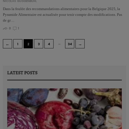
NICOLAS GUGGENBÜHL
Dans la foulée des recommandations alimentaires pour la Belgique 2025, la
Pyramide Alimentaire est actualisée pour tenir compte des modifications. Pas
de gr…
0
1
…
←
→
1
2
3
4
34
LATEST POSTS