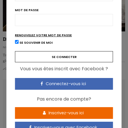
MOT DE PASSE
RENOUVELEZ VOTRE MOT DE PASSE
Diabète : les bons et les mauvais glucides mis à jour
SE SOUVENIR DE MOI
NICOLAS GUGGENBÜHL
Trois études prospectives majeures permettent d’affiner les relations entre
glucides et diabète de type 2. Plus que jamais, ce n’est pas la quantité, mais b…
Vous vous êtes inscrit avec Facebook ?
0
0
Connectez-vous ici
LATEST POSTS
Pas encore de compte?
Inscrivez-vous ici
Inscrivez-vous avec Facebook