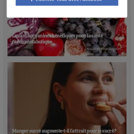
Les anthocyanines bénéfiques pour la santé
cardiométabolique
NICOLAS GUGGENBÜHL
Manger sucré augmente-t-il l’attrait pour le sucré ?