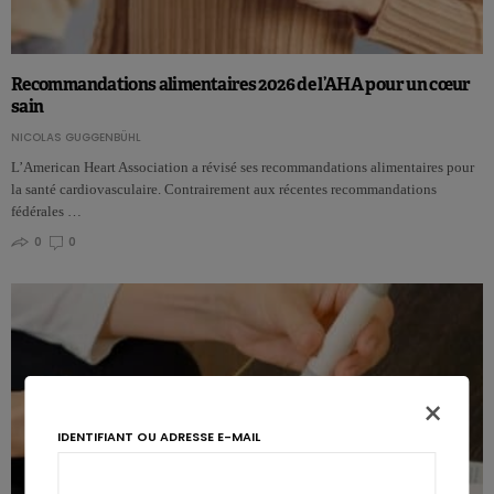
Recommandations alimentaires 2026 de l’AHA pour un cœur
sain
NICOLAS GUGGENBÜHL
L’American Heart Association a révisé ses recommandations alimentaires pour
la santé cardiovasculaire. Contrairement aux récentes recommandations
fédérales …
0
0
×
IDENTIFIANT OU ADRESSE E-MAIL