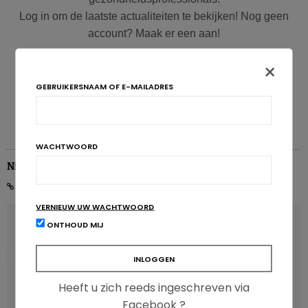
energie aan).
Totale suikers
daalden van 20% naar 19%
Log in om de laatste actualiteiten te bekijken! Nog geen
van de energie, wat niet erg nuttige informatie is omdat er in
account? Maak er een aan!
ons land geen aanbeveling is voor totale suikers. Helaas
bevat het onderzoek geen informatie over
toegevoegde
×
Inloggen
Inschrijven
suikers
, maar als we de van nature aanwezige suikers
GEBRUIKERSNAAM OF E-MAILADRES
aftrekken uit de (onvoldoende) consumptie van fruit, melk en
zuivelproducten, wordt de door de HGR aanbevolen grens
van 10% ruim overschreden…
WACHTWOORD
Nicolas Guggenbühl
Lees ook:
Voedselconsumptie: België haalt de nieuwe
voedingsaanbevelingen nog lang niet
VERNIEUW UW WACHTWOORD
VORIG ARTIKEL
ONTHOUD MIJ
Mineralen in moedermelk beïnvloeden het microbioom
Nog meer verzadigde vetzuren
VOLGENDE ARTIKEL
De
vetinname
is licht gestegen, van 35% naar 37% van de
Heeft u zich reeds ingeschreven via
Vegetarisering: wat zijn de risico’s en de voordelen?
energie, iets boven de maximale 35% die wordt aanbevolen
Facebook ?