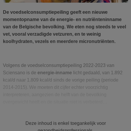
De voedselconsumptiepeiling geeft een nieuwe
momentopname van de energie- en nutriënteninname
van de Belgische bevolking. We eten nog steeds te veel
vet, vooral verzadigde vetzuren, en te weinig
koolhydraten, vezels en meerdere micronutriënten.
Volgens de voedselconsumptiepeiling 2022-2023 van
Sciensano is de
energie-inname
licht gedaald, van 1.892
kcal/d naar 1.809 kcal/d sinds de vorige peiling (periode
2014-2015). We moeten dit cijfer echter voorzichtig
interpreteren, aangezien de helft van de bevolking
overgewicht heeft en de situatie niet is verbeterd…
De inname van koolhydraten is nog lager dan voorheen en
daalde van 45% naar 43% van de energie (de Hoge
Deze inhoud is enkel toegankelijk voor
Gezondheidsraad – HGR – beveelt 50% tot 55% van de
gezondheidsprofessionals.