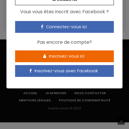
Poisson, contaminants et oméga-3 : quelles
recommandations ?
Vous vous êtes inscrit avec Facebook ?
Les aliments ultra-transformés doivent-ils être une cible
prioritaire ?
Connectez-vous ici
Pas encore de compte?
Inscrivez-vous ici
Inscrivez-vous avec Facebook
ACCUEIL
JE M’INSCRIS
NOUS CONTACTER
MENTIONS LÉGALES
POLITIQUE DE CONFIDENTIALITÉ
Food In Action © 2022