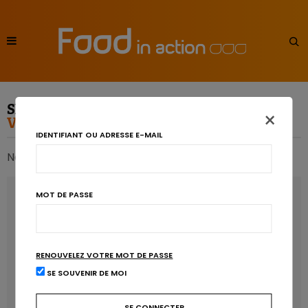
SEARCH RESULTS FOR:
×
VOEDSELVERSPILLING
IDENTIFIANT OU ADRESSE E-MAIL
No articles found matching your query
RECENT POSTS
MOT DE PASSE
Les anthocyanines bénéfiques pour la santé
cardiométabolique
RENOUVELEZ VOTRE MOT DE PASSE
Manger sucré augmente-t-il l’attrait pour le sucré ?
SE SOUVENIR DE MOI
Un microbiote sain, c’est bien, mais c’est quoi ?