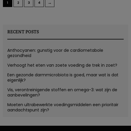
→
1
2
3
4
RECENT POSTS
Anthocyanen: gunstig voor de cardiometabole
gezondheid
Verhoogt het eten van zoete voeding de trek in zoet?
Een gezonde darmmicrobiota is goed, maar wat is dat
eigenlijk?
Vis, verontreinigende stoffen en omega-3: wat zijn de
aanbevelingen?
Moeten ultrabewerkte voedingsmiddelen een prioritair
aandachtspunt zijn?