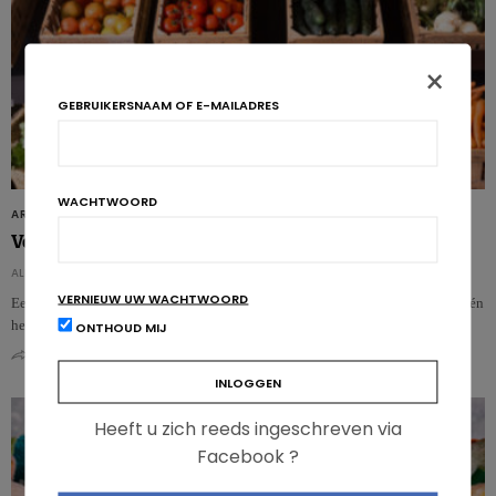
×
GEBRUIKERSNAAM OF E-MAILADRES
WACHTWOORD
ARTIKELS
Voedselverspilling terugdringen brengt op
ALEXIA WOLF
VERNIEUW UW WACHTWOORD
Een nieuwe Zweedse studie suggereert dat handelaars geld kunnen besparen én
het milieu kunnen beschermen door meer werkuren te besteden aan…
ONTHOUD MIJ
0
0
Heeft u zich reeds ingeschreven via
Facebook ?