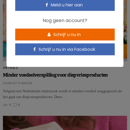
Meld u hier aan
Nog geen account?
Schrijf u nu in
Schrijf u nu in via Facebook
ARTIKELS
Minder voedselverspilling voor diepvriesproducten
CHARLOTTE BAECKE
Volgens een Nederlands onderzoek wordt er minder voedsel weggegooid als
het gaat om diepvriesproducten. Deze…
0
0