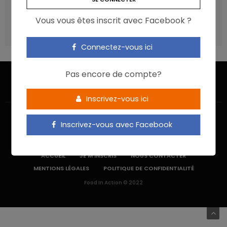
recommandations ?
Vous vous êtes inscrit avec Facebook ?
Les aliments ultra-transformés doivent-ils être une cible
prioritaire ?
Connectez-vous ici
Pas encore de compte?
Inscrivez-vous ici
Inscrivez-vous avec Facebook
ACCUEIL
JE M’INSCRIS
NOUS CONTACTER
MENTIONS LÉGALES
POLITIQUE DE CONFIDENTIALITÉ
Food In Action © 2022