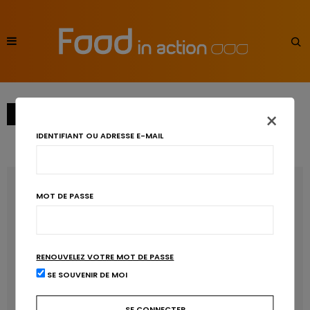
×
→
1
2
3
IDENTIFIANT OU ADRESSE E-MAIL
RECENT POSTS
MOT DE PASSE
Les anthocyanines bénéfiques pour la santé
cardiométabolique
RENOUVELEZ VOTRE MOT DE PASSE
Manger sucré augmente-t-il l’attrait pour le sucré ?
SE SOUVENIR DE MOI
Un microbiote sain, c’est bien, mais c’est quoi ?
Poisson, contaminants et oméga-3 : quelles