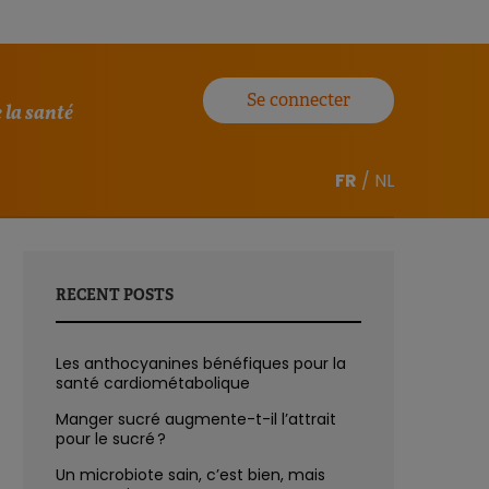
Se connecter
 la santé
FR
/
NL
RECENT POSTS
Les anthocyanines bénéfiques pour la
santé cardiométabolique
Manger sucré augmente-t-il l’attrait
pour le sucré ?
Un microbiote sain, c’est bien, mais