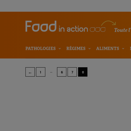
Toute l
PATHOLOGIES
RÉGIMES
ALIMENTS
…
←
1
6
7
8