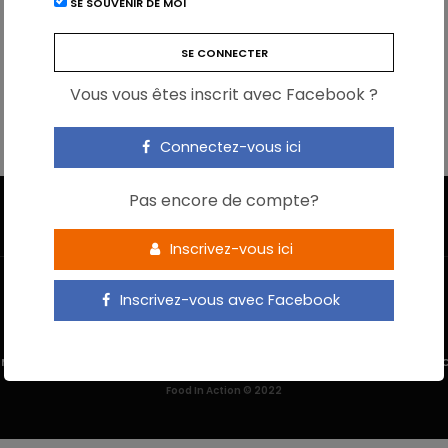
SE SOUVENIR DE MOI
Vous vous êtes inscrit avec Facebook ?
Connectez-vous ici
Pas encore de compte?
Inscrivez-vous ici
Inscrivez-vous avec Facebook
 M’INSCRIS
NOUS CONTACTER
MENTIONS LÉGALES
POLITIQUE DE 
Food In Action © 2022