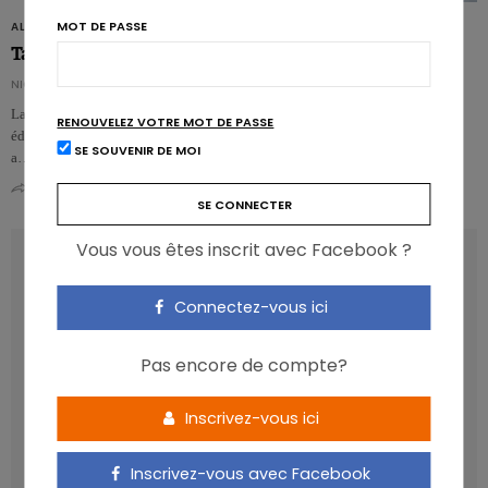
MOT DE PASSE
ALIMENTS
Table belge de composition des aliments : et de 7 !
NICOLAS GUGGENBÜHL
La table belge de composition des aliments évolue, avec la parution de sa 7e
RENOUVELEZ VOTRE MOT DE PASSE
édition. Plus d’aliments recensés, surtout dans l’alimentation végétale, mais
SE SOUVENIR DE MOI
a…
0
0
Vous vous êtes inscrit avec Facebook ?
RECENT POSTS
Connectez-vous ici
Les anthocyanines bénéfiques pour la santé
cardiométabolique
Pas encore de compte?
Manger sucré augmente-t-il l’attrait pour le sucré ?
Un microbiote sain, c’est bien, mais c’est quoi ?
Inscrivez-vous ici
Poisson, contaminants et oméga-3 : quelles
recommandations ?
Inscrivez-vous avec Facebook