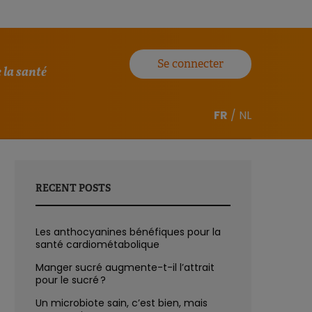
Se connecter
 la santé
FR
/
NL
RECENT POSTS
Les anthocyanines bénéfiques pour la
santé cardiométabolique
Manger sucré augmente-t-il l’attrait
pour le sucré ?
Un microbiote sain, c’est bien, mais