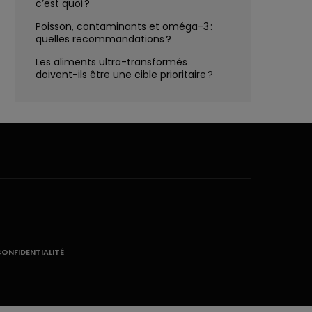
c’est quoi ?
Poisson, contaminants et oméga-3 :
quelles recommandations ?
Les aliments ultra-transformés
doivent-ils être une cible prioritaire ?
CONFIDENTIALITÉ