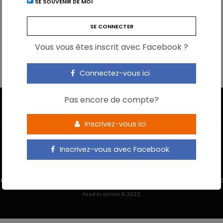
SE SOUVENIR DE MOI
Vous vous êtes inscrit avec Facebook ?
Connectez-vous ici
Pas encore de compte?
Inscrivez-vous ici
Inscrivez-vous avec Facebook
 M’INSCRIS
NOUS CONTACTER
MENTIONS LÉGALES
POLITIQUE DE 
Food In Action © 2022