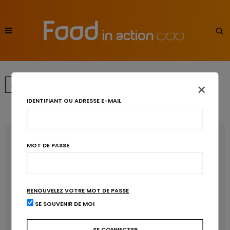
×
←
→
1
2
3
IDENTIFIANT OU ADRESSE E-MAIL
RECENT POSTS
MOT DE PASSE
Les anthocyanines bénéfiques pour la santé
cardiométabolique
RENOUVELEZ VOTRE MOT DE PASSE
Manger sucré augmente-t-il l’attrait pour le sucré ?
SE SOUVENIR DE MOI
Un microbiote sain, c’est bien, mais c’est quoi ?
Poisson, contaminants et oméga-3 : quelles