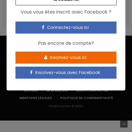
recommandations ?
Vous vous êtes inscrit avec Facebook ?
Les aliments ultra-transformés doivent-ils être une cible
prioritaire ?
Connectez-vous ici
Pas encore de compte?
Inscrivez-vous ici
Inscrivez-vous avec Facebook
ACCUEIL
JE M’INSCRIS
NOUS CONTACTER
MENTIONS LÉGALES
POLITIQUE DE CONFIDENTIALITÉ
Food In Action © 2022