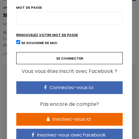
MOT DE PASSE
ARTICLES
Nutri-Score et fake news
NICOLAS GUGGENBÜHL
Bien qu’il soit largement plébiscité, le Nutri-Score ne fait pour autant
RENOUVELEZ VOTRE MOT DE PASSE
l’unanimité. Certains exemples caricaturaux sont utilisés pour tenter de le
SE SOUVENIR DE MOI
discréd…
0
2
Vous vous êtes inscrit avec Facebook ?
RECENT POSTS
Connectez-vous ici
Les anthocyanines bénéfiques pour la santé
cardiométabolique
Pas encore de compte?
Manger sucré augmente-t-il l’attrait pour le sucré ?
Un microbiote sain, c’est bien, mais c’est quoi ?
Inscrivez-vous ici
Poisson, contaminants et oméga-3 : quelles
recommandations ?
Inscrivez-vous avec Facebook