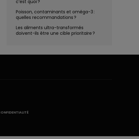
c’est quoi ?
Poisson, contaminants et oméga-3 :
quelles recommandations ?
Les aliments ultra-transformés
doivent-ils être une cible prioritaire ?
CONFIDENTIALITÉ