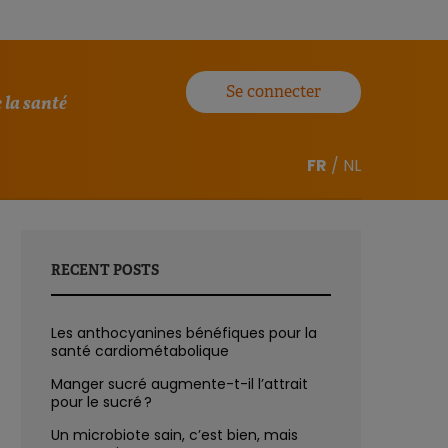
Se connecter
 la santé
FR
/
NL
RECENT POSTS
Les anthocyanines bénéfiques pour la
santé cardiométabolique
Manger sucré augmente-t-il l’attrait
pour le sucré ?
Un microbiote sain, c’est bien, mais