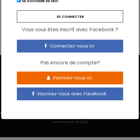
SE SOUVENIR DE MOI
Vous vous êtes inscrit avec Facebook ?
Connectez-vous ici
Pas encore de compte?
Inscrivez-vous ici
Inscrivez-vous avec Facebook
 M’INSCRIS
NOUS CONTACTER
MENTIONS LÉGALES
POLITIQUE DE 
Food In Action © 2022