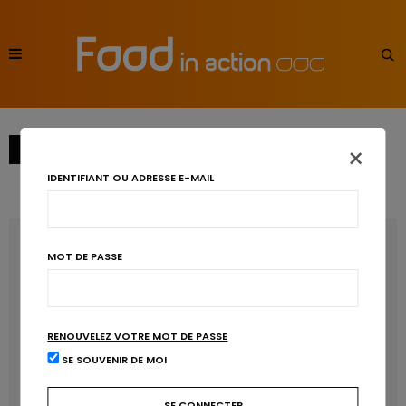
×
→
1
2
IDENTIFIANT OU ADRESSE E-MAIL
RECENT POSTS
MOT DE PASSE
Les anthocyanines bénéfiques pour la santé
cardiométabolique
RENOUVELEZ VOTRE MOT DE PASSE
Manger sucré augmente-t-il l’attrait pour le sucré ?
SE SOUVENIR DE MOI
Un microbiote sain, c’est bien, mais c’est quoi ?
Poisson, contaminants et oméga-3 : quelles