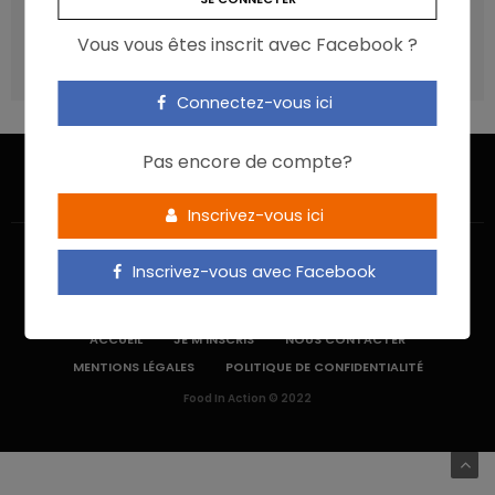
recommandations ?
Vous vous êtes inscrit avec Facebook ?
Les aliments ultra-transformés doivent-ils être une cible
prioritaire ?
Connectez-vous ici
Pas encore de compte?
Inscrivez-vous ici
Inscrivez-vous avec Facebook
ACCUEIL
JE M’INSCRIS
NOUS CONTACTER
MENTIONS LÉGALES
POLITIQUE DE CONFIDENTIALITÉ
Food In Action © 2022