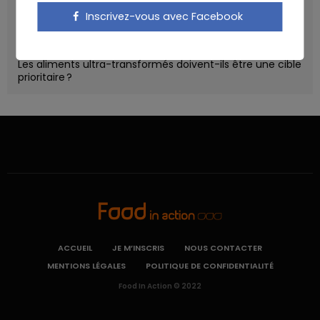
Un microbiote sain, c’est bien, mais c’est quoi ?
Inscrivez-vous avec Facebook
Poisson, contaminants et oméga-3 : quelles
recommandations ?
Les aliments ultra-transformés doivent-ils être une cible
prioritaire ?
ACCUEIL
JE M’INSCRIS
NOUS CONTACTER
MENTIONS LÉGALES
POLITIQUE DE CONFIDENTIALITÉ
Food In Action © 2022