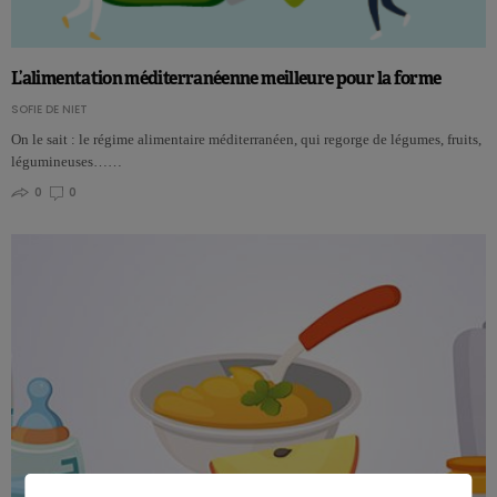
L’alimentation méditerranéenne meilleure pour la forme
SOFIE DE NIET
On le sait : le régime alimentaire méditerranéen, qui regorge de légumes, fruits,
légumineuses……
0
0