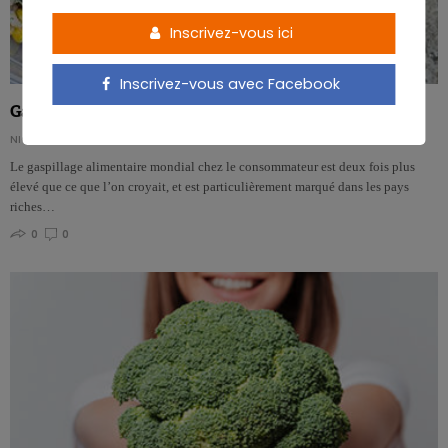
Inscrivez-vous ici
Inscrivez-vous avec Facebook
Gaspillage alimentaire dans le monde: la Belgique en tête
NICOLAS GUGGENBÜHL
Le gaspillage alimentaire mondial chez le consommateur est deux fois plus
élevé que ce que l’on croyait, et est particulièrement marqué dans les pays
riches…
0
0