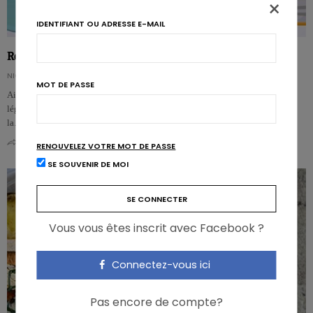
×
IDENTIFIANT OU ADRESSE E-MAIL
Repas pour bébé: le goût des légumes masqué par les fruits
NICOLAS GUGGENBÜHL
MOT DE PASSE
Aimer les légumes, ça s’apprend. Dans ce processus, l’exposition répétée aux
légumes et à leur goût joue un rôle essentiel dans les repas pour bébé. Mais
la…
0
0
RENOUVELEZ VOTRE MOT DE PASSE
SE SOUVENIR DE MOI
Vous vous êtes inscrit avec Facebook ?
Connectez-vous ici
Pas encore de compte?