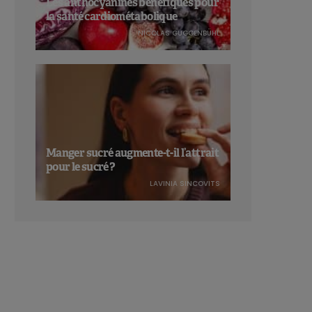
Les anthocyanines bénéfiques pour
la santé cardiométabolique
NICOLAS GUGGENBÜHL
Manger sucré augmente-t-il l’attrait
pour le sucré ?
LAVINIA SINCOVITS