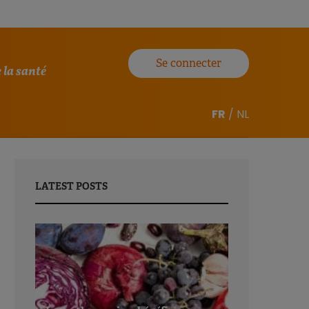
Se connecter
 la santé
FR
/
NL
LATEST POSTS