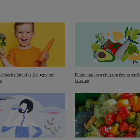
e, correspondant à
¼ de la nourriture ingérée et 30% des
imentation de qualité nutritionnelle élevée est associée à
’expliquant largement par les fruits et légumes.
Prôner la
pour une alimentation de qualité devrait dès lors
r la façon de les préparer et de les conserver
afin de
ltes, champions du gaspillage alimentaire
aisser l’enfant choisir augmente
L’alimentation méditerranéenne meill
on
la forme
 extent, causes and prevention. Rome: Food and Agriculture
ry 12, 2020.
 2018.