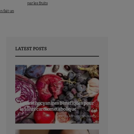
par les fruits
n fait un
LATEST POSTS
Les anthocyanines bénéfiques pour
la santé cardiométabolique
NICOLAS GUGGENBÜHL