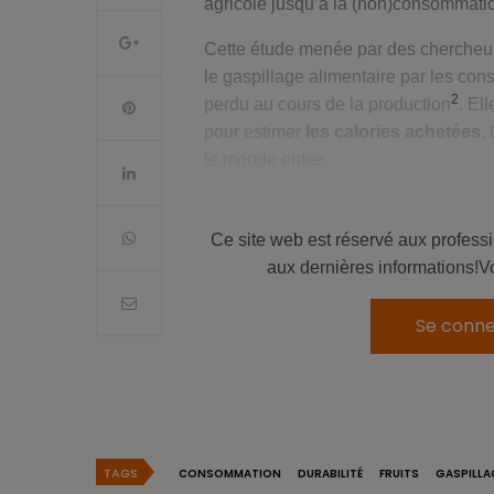
agricole jusqu’à la (non)consommati
Cette étude menée par des chercheu
le gaspillage alimentaire par les cons
2
perdu au cours de la production
. El
pour estimer
les calories achetées
,
le monde entier.
À lire aussi:
le g
Ce site web est réservé aux profess
aux dernières informations!V
Le gaspillage alimentaire at
Se conne
Belgique
Précisons d’emblée que cette étude,
population mondiale
, mais n’englo
nourriture comme les États-Unis. Cela
gaspillage est le plus élevé, atteig
TAGS
CONSOMMATION
DURABILITÉ
FRUITS
GASPILLA