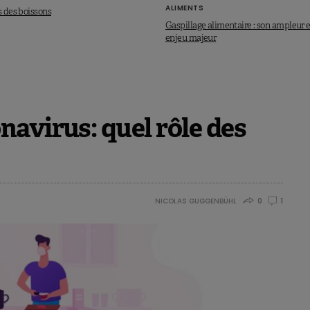
ALIMENTS
s des boissons
Gaspillage alimentaire : son ampleur e
enjeu majeur
avirus: quel rôle des
NICOLAS GUGGENBÜHL
0
1