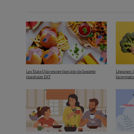
de nourriture par jour et par personn
3
calories disponibles
. Et qu’une al
plus de gaspillage alimentaire, ceci s
consommation de fruits et légumes 
s’accompagner aussi de conseils su
réduire simultanément le gaspillage.
À lire aussi:
les jeunes adu
Les Etats-Unis encore bien loin de l’assiette
Légumes : l
planétaire EAT
l’acceptati
1. FAO, Global food losses and food waste:
Organization of the United Nations; 2011.
2.
Verma MvdB et al., PLoS ON, Published: Februa
3.
Conrad Z. et al., PLoS One, Published: April 18,