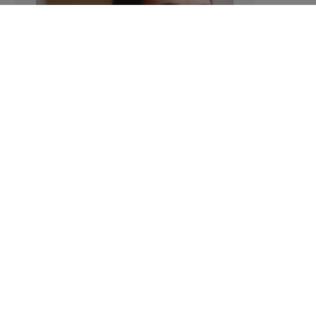
Manger sucré augmente-t-il l’attrait
pour le sucré ?
LAVINIA SINCOVITS