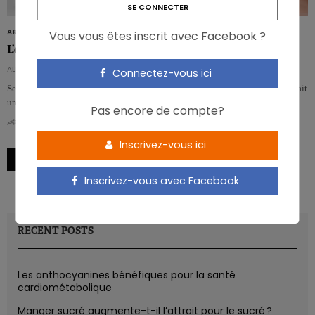
ARTICLES
Vous vous êtes inscrit avec Facebook ?
L’obésité inscrite dans le microbiote du nourrisson?
ALEXIA WOLF
Connectez-vous ici
Selon une nouvelle étude, le microbiote intestinal des nourrissons constituerait
un facteur prédictif de l’IMC plus tard, et il est…
Pas encore de compte?
0
0
Inscrivez-vous ici
→
1
2
3
Inscrivez-vous avec Facebook
RECENT POSTS
Les anthocyanines bénéfiques pour la santé
cardiométabolique
Manger sucré augmente-t-il l’attrait pour le sucré ?