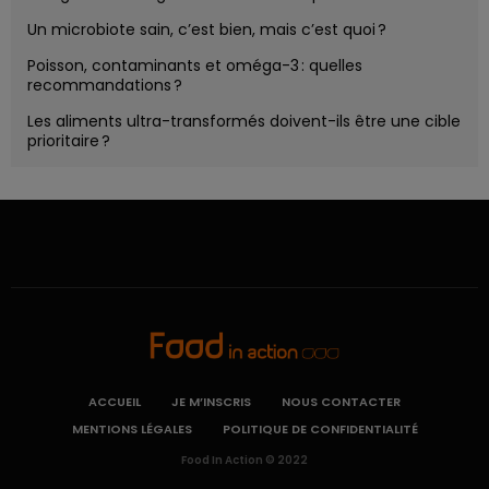
Un microbiote sain, c’est bien, mais c’est quoi ?
Poisson, contaminants et oméga-3 : quelles
recommandations ?
Les aliments ultra-transformés doivent-ils être une cible
prioritaire ?
ACCUEIL
JE M’INSCRIS
NOUS CONTACTER
MENTIONS LÉGALES
POLITIQUE DE CONFIDENTIALITÉ
Food In Action © 2022