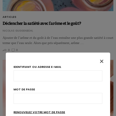
ARTICLES
Déclencher la satiété avec l’arôme et le goût?
NICOLAS GUGGENBÜHL
Ajouter de l’arôme et du goût à de l’eau entraîne une plus grande satiété à court
terme que l’eau seule. Alors que pris séparément, arôme …
0
0
×
IDENTIFIANT OU ADRESSE E-MAIL
MOT DE PASSE
RENOUVELEZ VOTRE MOT DE PASSE