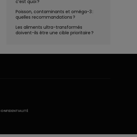
c’est quoi ?
Poisson, contaminants et oméga-3 :
quelles recommandations ?
Les aliments ultra-transformés
doivent-ils être une cible prioritaire ?
CONFIDENTIALITÉ