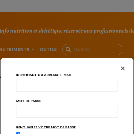
'info nutrition et diététique réservée aux professionnels de
NUTRIMENTS
OUTILS
×
IDENTIFIANT OU ADRESSE E-MAIL
ts alimentaires à base de plantes en un clin d’œil
BÜHL
es regroupant les dangers liés aux plantes médicinales utilisées dans les
entaires à base de plante est proposée par l’Agen…
MOT DE PASSE
RENOUVELEZ VOTRE MOT DE PASSE