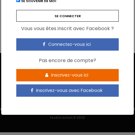
SE SOUVENIR DE MOI
Vous vous êtes inscrit avec Facebook ?
Connectez-vous ici
Pas encore de compte?
Inscrivez-vous ici
Inscrivez-vous avec Facebook
 M’INSCRIS
NOUS CONTACTER
MENTIONS LÉGALES
POLITIQUE DE 
Food In Action © 2022