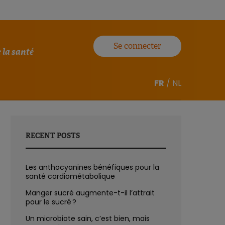
Se connecter
 la santé
FR
/
NL
RECENT POSTS
Les anthocyanines bénéfiques pour la
santé cardiométabolique
Manger sucré augmente-t-il l’attrait
pour le sucré ?
Un microbiote sain, c’est bien, mais