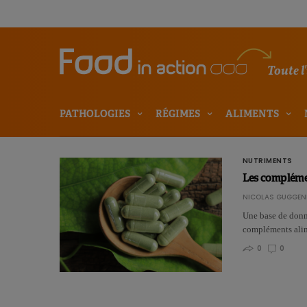
Toute l
PATHOLOGIES
RÉGIMES
ALIMENTS
NUTRIMENTS
Les complémen
NICOLAS GUGGEN
Une base de donné
compléments alim
0
0