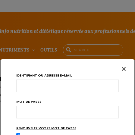
'info nutrition et diététique réservée aux professionnels de
NUTRIMENTS
OUTILS
×
IDENTIFIANT OU ADRESSE E-MAIL
ui pourrait protéger de l’obésité
AU
rcheurs allemands et danois vient de faire une découverte étonnante: le
 à l’empreinte parentale, aurait une fonction……
MOT DE PASSE
RENOUVELEZ VOTRE MOT DE PASSE