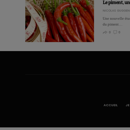
Le piment, un
NICOLAS GUGGEN
Une nouvelle étu
du piment…
0
0
ACCUEIL
JE