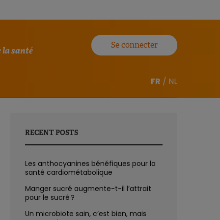
Se connecter
 la santé
FR
/
NL
RECENT POSTS
Les anthocyanines bénéfiques pour la
santé cardiométabolique
Manger sucré augmente-t-il l’attrait
pour le sucré ?
Un microbiote sain, c’est bien, mais