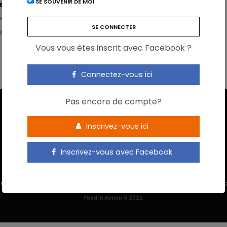
SE SOUVENIR DE MOI
e arme anti-obésité?
BÜHL
de menée chez la souris montre que la capsaïcine, responsable du piquant
Vous vous êtes inscrit avec Facebook ?
Connectez-vous ici
Pas encore de compte?
Inscrivez-vous ici
Inscrivez-vous avec Facebook
 M’INSCRIS
NOUS CONTACTER
MENTIONS LÉGALES
POLITIQUE DE 
Food In Action © 2022