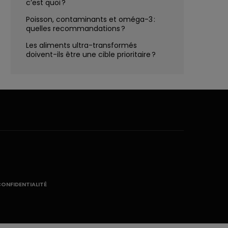
c’est quoi ?
Poisson, contaminants et oméga-3 :
quelles recommandations ?
Les aliments ultra-transformés
doivent-ils être une cible prioritaire ?
CONFIDENTIALITÉ