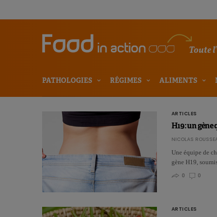
Toute l
PATHOLOGIES
RÉGIMES
ALIMENTS
ARTICLES
H19: un gène q
NICOLAS ROUSSE
Une équipe de che
gène H19, soumis
0
0
ARTICLES