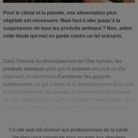
Pour le climat et la planète, une alimentation plus
végétale est nécessaire. Mais faut-il aller jusqu’à la
suppression de tous les produits animaux ? Non, selon
cette étude qui met en garde contre un tel scénario.
Dans l’histoire du développement de l’être humain, les
produits animaux
ainsi que la
cuisson
ont joué un rôle
important, en permettant
d’améliorer les apports
nutritionnels
, ce qui a favorisé le développement de la taille
et de la complexité du cerveau, et détriment de la longueur
du tube digestif et de la surface offertes à l’assimilation. Mais
l’humanité est arrivée à un stade où les
changements
climatiques
et ses nombreuses conséquences nécessitent
de
repenser en profondeur nos systèmes alimentaires
–
Ce site web est réservé aux professionnels de la santé.
responsables d’environ un tiers de l’ensemble de l’émission
Veuillez-vous connecter pour accéder aux dernières