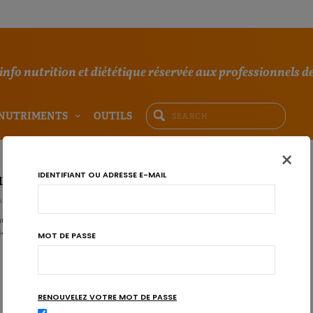
'info nutrition et diététique réservée aux professionnels de
NUTRIMENTS
OUTILS
×
IDENTIFIANT OU ADRESSE E-MAIL
ler les bactéries sans s’intoxiquer
AU
 au barbecue s’installe dans les habitudes. Quelques mesures de prévoyance
viter les intoxications…
MOT DE PASSE
RENOUVELEZ VOTRE MOT DE PASSE