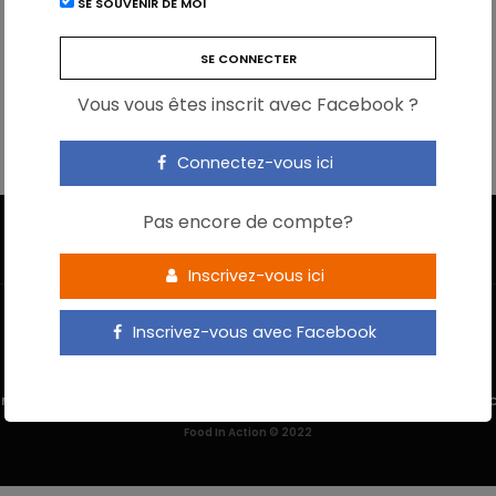
SE SOUVENIR DE MOI
Vous vous êtes inscrit avec Facebook ?
Connectez-vous ici
Pas encore de compte?
Inscrivez-vous ici
Inscrivez-vous avec Facebook
 M’INSCRIS
NOUS CONTACTER
MENTIONS LÉGALES
POLITIQUE DE 
Food In Action © 2022