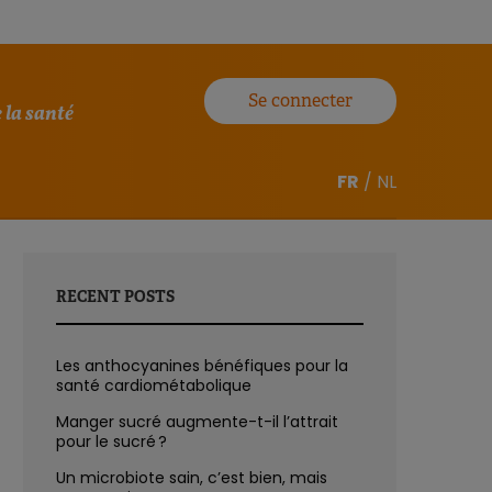
Se connecter
 la santé
FR
/
NL
RECENT POSTS
Les anthocyanines bénéfiques pour la
santé cardiométabolique
Manger sucré augmente-t-il l’attrait
pour le sucré ?
Un microbiote sain, c’est bien, mais