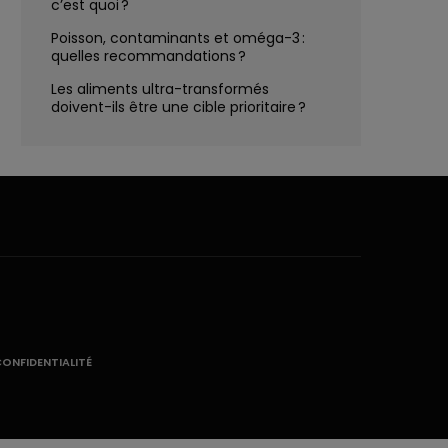
c’est quoi ?
Poisson, contaminants et oméga-3 :
quelles recommandations ?
Les aliments ultra-transformés
doivent-ils être une cible prioritaire ?
CONFIDENTIALITÉ