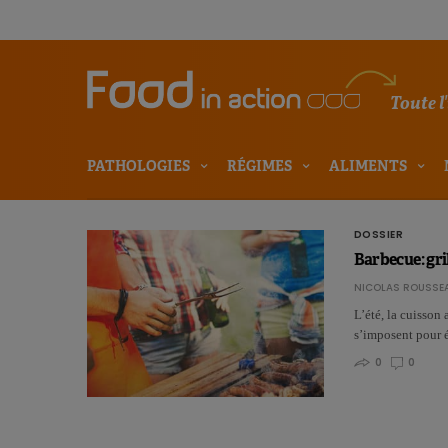
Toute l
PATHOLOGIES
RÉGIMES
ALIMENTS
DOSSIER
Barbecue: gril
NICOLAS ROUSSE
L’été, la cuisson
s’imposent pour é
0
0