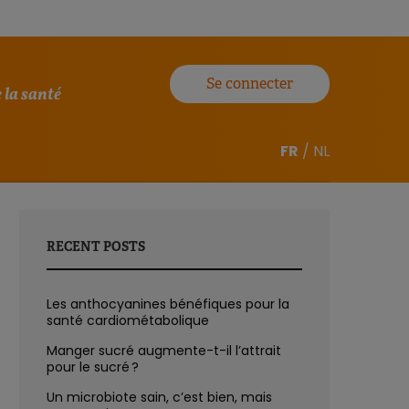
Se connecter
 la santé
FR
/
NL
RECENT POSTS
Les anthocyanines bénéfiques pour la
santé cardiométabolique
Manger sucré augmente-t-il l’attrait
pour le sucré ?
Un microbiote sain, c’est bien, mais