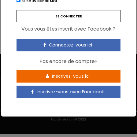
SE SOUVENIR DE MOI
Vous vous êtes inscrit avec Facebook ?
Connectez-vous ici
Pas encore de compte?
Inscrivez-vous ici
Inscrivez-vous avec Facebook
 M’INSCRIS
NOUS CONTACTER
MENTIONS LÉGALES
POLITIQUE DE 
Food In Action © 2022