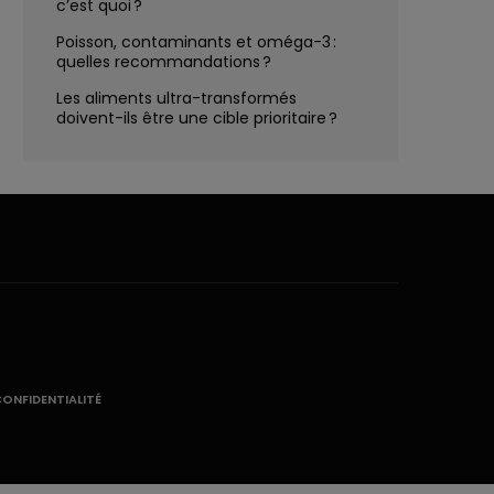
c’est quoi ?
Poisson, contaminants et oméga-3 :
quelles recommandations ?
Les aliments ultra-transformés
doivent-ils être une cible prioritaire ?
CONFIDENTIALITÉ