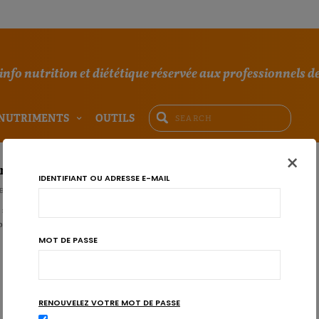
'info nutrition et diététique réservée aux professionnels de
NUTRIMENTS
OUTILS
×
onne ou mauvaise habitude pour le poids ?
IDENTIFIANT OU ADRESSE E-MAIL
BÜHL
sont liés. La sieste peut permettre de récupérer en cas de temps de sommeil
epos après le repas de midi …
MOT DE PASSE
RENOUVELEZ VOTRE MOT DE PASSE