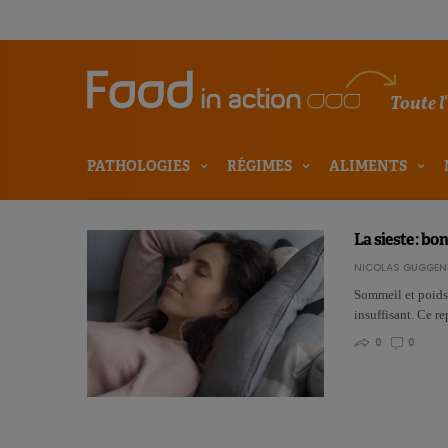
Toute l
PATHOLOGIES
RÉGIMES
ALIMENTS
La sieste : b
NICOLAS GUGGEN
Sommeil et poids 
insuffisant. Ce r
0
0