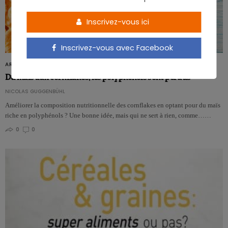
Inscrivez-vous ici
Inscrivez-vous avec Facebook
ARTICLES
Du maïs aux cornflakes, les polyphénols sont perdus
NICOLAS GUGGENBÜHL
Améliorer la composition nutritionnelle des cornflakes en optant pour du maïs
riche en polyphénols ? Une bonne idée, mais qui ne sert à rien, comme……
0
0