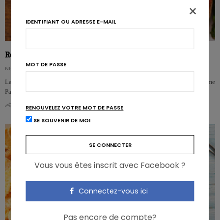
×
IDENTIFIANT OU ADRESSE E-MAIL
Régime Paléo: pourquoi ne pas le suivre
MOT DE PASSE
NICOLAS GUGGENBÜHL
Largement promu pour ses soi-disant bienfaits sur la santé intestinale, le régime
Paléo s’avère en réalité une catastrophe pour plusieurs marqueurs…
0
0
RENOUVELEZ VOTRE MOT DE PASSE
SE SOUVENIR DE MOI
Vous vous êtes inscrit avec Facebook ?
Connectez-vous ici
Pas encore de compte?