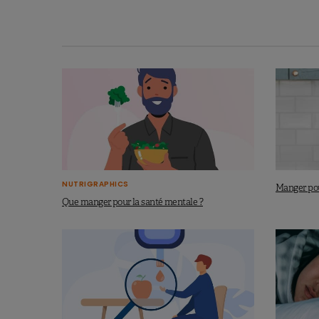
blanche) sont associés à une augm
Les
snacks sucrés et les desser
et les produits à base de fruits so
Les
snacks salés
.
Le
yaourt et les desserts lactés
.
Cette étude montre bien que si dans l’
transformés, ils ne sont pas tous lo
d’autres…
NUTRIGRAPHICS
Manger pou
Que manger pour la santé mentale ?
À lire aussi :
Prévention du diabète: misez sur l
Source
Chen Z et al. Diabetes Care 2023 ;
https://d