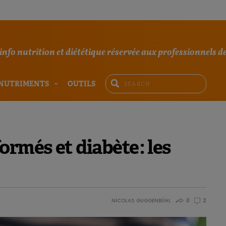
'info nutrition et diététique réservée aux professionnels de
NUTRIMENTS
OUTILS
rmés et diabète : les
NICOLAS GUGGENBÜHL
0
2