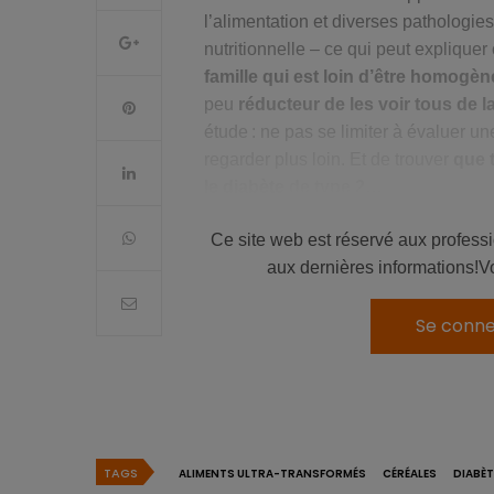
l’alimentation et diverses pathologie
nutritionnelle – ce qui peut explique
famille qui est loin d’être homogèn
peu
réducteur de les voir tous de 
étude : ne pas se limiter à évaluer un
regarder plus loin. Et de trouver
que 
le diabète de type 2…
Ce site web est réservé aux profess
aux dernières informations!V
À lire aussi :
Aliments ultra-transformés : le «po
Se conne
Plus 10 % d’aliments ultra-
Cette recherche sur le diabète de typ
analyse basée sur les données de
3 
200 000 personnes.
Comme on pouvai
TAGS
ALIMENTS ULTRA-TRANSFORMÉS
CÉRÉALES
DIABÈT
consommation totale d’AUT est ass