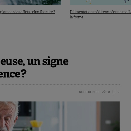
plantes : des effets selon l’horaire ?
L’alimentation méditerranéenne meill
la forme
seuse, un signe
nce ?
SOFIE DE NIET
0
0