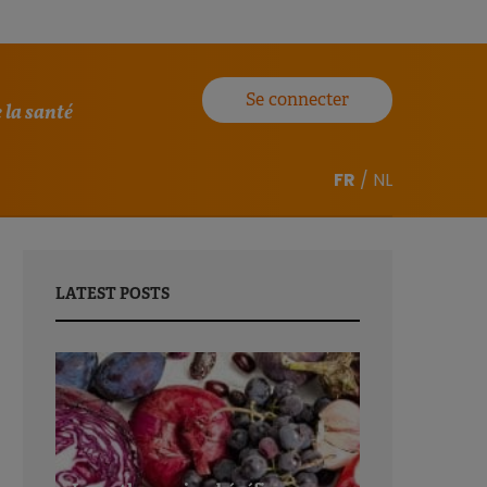
Se connecter
 la santé
FR
/
NL
LATEST POSTS