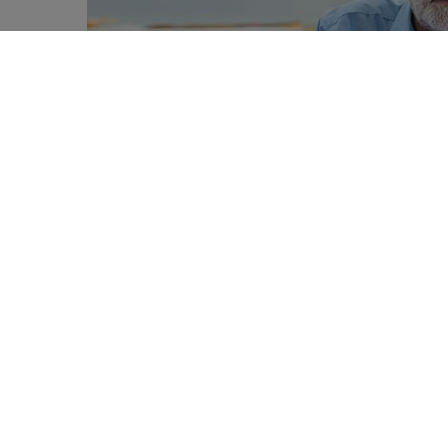
Une diminution de la densité oss
0
développement de la démence. Des
SHARES
révèlent aujourd’hui que les perso
courent plus de risques de souffr
D’après l’
Organisation mondiale de l
atteintes de démence à travers le mo
de cas d’ici 2030. Selon les donnée
imposée, entre 2004 et 2019, comme 