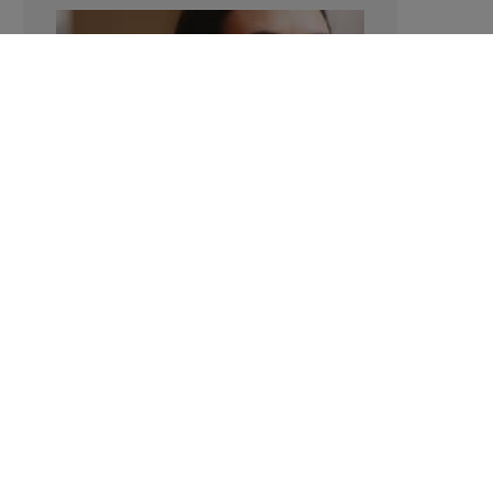
Manger sucré augmente-t-il l’attrait
pour le sucré ?
LAVINIA SINCOVITS