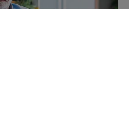
euse s’observe souvent en même temps que le
 recherches récentes basées sur la Rotterdam Study
nnes qui présentent une faible densité osseuse
ir de démence.
a Santé
(OMS), plus de
55 millions de personnes
sont
nde. Et ce chiffre devrait même grimper jusque 78 millions
s de Sciensano, la démence s’est progressivement
la première cause de décès en Belgique, à égalité avec