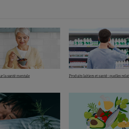
entation du risque.
ts
: les confiseries sont sans effets, mais les snacks sucrés
nt tous deux associés à une réduction du risque.
ensemble il vaut mieux limiter les aliments ultra-
gés à la même enseigne, et que certains valent mieux que
r la santé mentale
Produits laitiers et santé : quelles rela
es céréales complètes!
oi.org/10.2337/dc22-1993