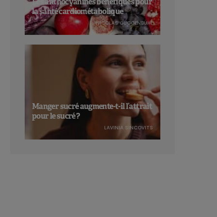
Les anthocyanines bénéfiques pour
la santé cardiométabolique
NICOLAS GUGGENBÜHL
Manger sucré augmente-t-il l’attrait
pour le sucré ?
LAVINIA SINCOVITS