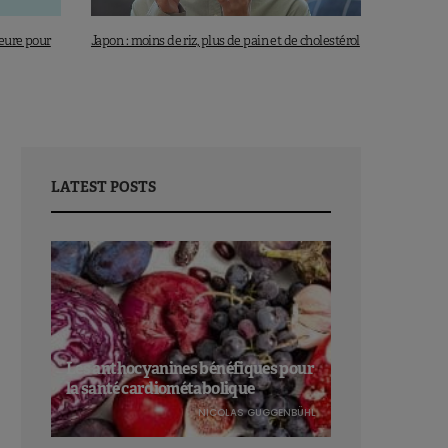
eure pour
Japon : moins de riz, plus de pain et de cholestérol
LATEST POSTS
Les anthocyanines bénéfiques pour
la santé cardiométabolique
NICOLAS GUGGENBÜHL