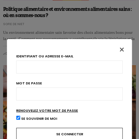
Politique alimentaire et environnements alimentaires sains :
où en sommes-nous ?
SOFIE DE NIET
Un environnement alimentaire sain favorise des choix alimentaires bons pour
la santé. Comment nos gouvernements y contribuent-ils via la législation et la
…
×
0
0
IDENTIFIANT OU ADRESSE E-MAIL
MOT DE PASSE
RENOUVELEZ VOTRE MOT DE PASSE
SE SOUVENIR DE MOI