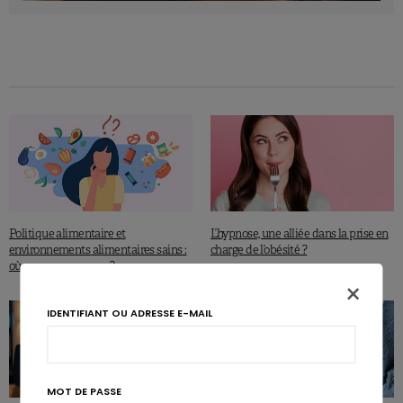
Peng-Li D. et al., Appetite 2021, 164: 105264.
https://doi.org/10.1016/j.appet.2021.105264
Politique alimentaire et
L’hypnose, une alliée dans la prise en
environnements alimentaires sains :
charge de l’obésité ?
où en sommes-nous ?
×
IDENTIFIANT OU ADRESSE E-MAIL
MOT DE PASSE