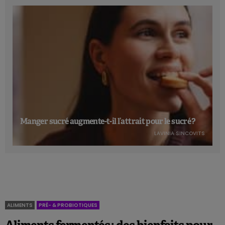
mûres et les cerises, elles sont associées à une réduction
du déclin cognitif de 24%.
Pour Walter Willett (
Harvard University
à Boston), un des
auteurs de l’étude, bien que d’autres composés
phytochimiques puissent être impliqués, une alimentation
colorée riche en flavonoïdes, en particulier en flavones et
anthocyanines, apparait comme bénéfique pour la santé du
cerveau à long terme.
À lire aussi:
Les flavonoïdes associés à un risque plus faible de
Manger sucré augmente-t-il l’attrait pour le sucré ?
dépression
LAVINIA SINCOVITS
Référence:
Yeh T.S. et al., Neurology. Published July 28, 2021.
ALIMENTS
PRÉ- & PROBIOTIQUES