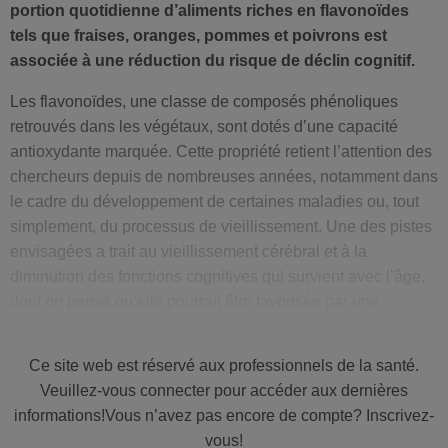
portion quotidienne d’aliments riches en flavonoïdes
tels que fraises, oranges, pommes et poivrons est
associée à une réduction du risque de déclin cognitif.
Les flavonoïdes, une classe de composés phénoliques
retrouvés dans les végétaux, sont dotés d’une capacité
antioxydante marquée. Cette propriété retient l’attention des
chercheurs depuis de nombreuses années, notamment dans
le cadre du développement de certaines maladies ou, tout
simplement, du processus de vieillissement. Une des pistes
envisagées a trait au vieillissement cérébral et à la
diminution des fonctions cognitives qui survient avec l’âge,
dont on pense qu’elle pourrait être favorisée par une
alimentation ne contenant pas suffisamment d’antioxydants.
D’où l’intérêt de cette étude menée sous les auspices de
Ce site web est réservé aux professionnels de la santé.
l’
Amercian Academy of Neurology
et publiée dans sa revue
Veuillez-vous connecter pour accéder aux dernières
Neurology
.
informations!Vous n’avez pas encore de compte? Inscrivez-
À lire aussi:
Oméga-3 & oméga-6 pour contrer le déclin cognitif
vous!