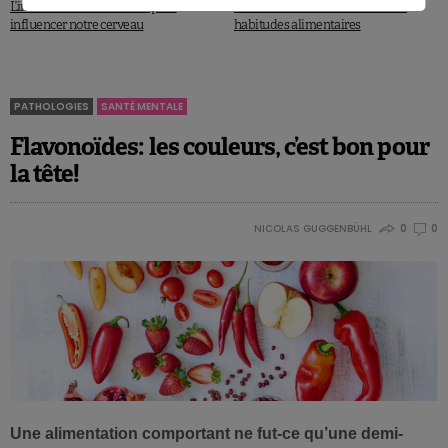
L’information des calories peut
Le lieu de résidence associé aux
influencer notre cerveau
habitudes alimentaires
PATHOLOGIES
SANTÉ MENTALE
Flavonoïdes: les couleurs, c’est bon pour
la tête!
NICOLAS GUGGENBÜHL
0
0
Une alimentation comportant ne fut-ce qu’une demi-