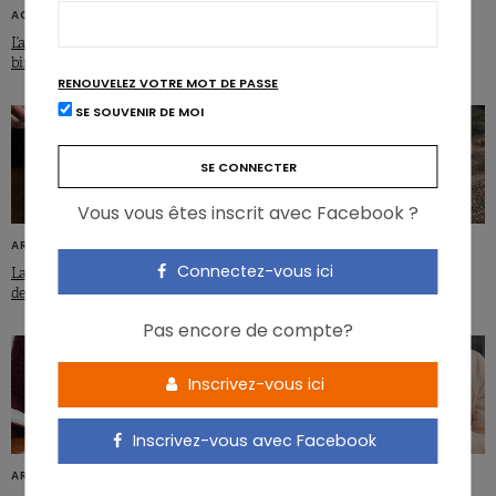
ACTUS SCIENTIFIQUES
Manger tard et sauter le petit-
déjeuner: danger
L’axe intestin-cerveau au cœur du
binge eating
RENOUVELEZ VOTRE MOT DE PASSE
SE SOUVENIR DE MOI
Vous vous êtes inscrit avec Facebook ?
ARTICLES
ARTICLES
Connectez-vous ici
La viande reste un incontournable
Les choix alimentaires sous
des assiettes belges
influence
Pas encore de compte?
Inscrivez-vous ici
Inscrivez-vous avec Facebook
ARTICLES
ARTICLES