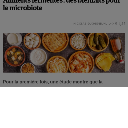
Aliments fermentés : des bienfaits pour
le microbiote
NICOLAS GUGGENBÜHL
0
1
Pour la première fois, une étude montre que la
consommation d’aliments fermentés augmente la
diversité du microbiote intestinal et réduit certains
marqueurs de l’inflammation, à la différence d’un régime
riche en fibres alimentaires.
Le microbiote intestinal est devenu une sorte de pierre