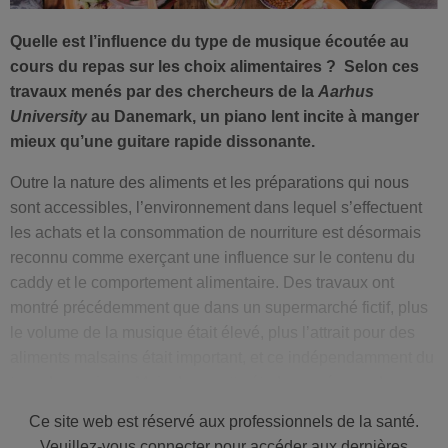
Quelle est l’influence du type de musique écoutée au
cours du repas sur les choix alimentaires ? Selon ces
travaux menés par des chercheurs de la
Aarhus
University
au Danemark, un piano lent incite à manger
mieux qu’une guitare rapide dissonante.
Outre la nature des aliments et les préparations qui nous
sont accessibles, l’environnement dans lequel s’effectuent
les achats et la consommation de nourriture est désormais
reconnu comme exerçant une influence sur le contenu du
caddy et le comportement alimentaire. Des travaux ont
montré précédemment que dans un supermarché fictif, plus
le volume de la musique était élevé, plus l’attrait pour des
aliments malsains était important, et ce indépendamment du
type de musique. Mais dans cette étude menée par des
chercheurs de la
Aahrus University
au Danemark, et qui est
Ce site web est réservé aux professionnels de la santé.
plus détaillée sur la nature de la musique, il apparait que le
Veuillez-vous connecter pour accéder aux dernières