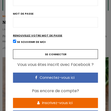
MOT DE PASSE
NUTRIGRAPHICS
Nutrigraphics: Les nutriments de la performance
LA RÉDACTION - DE REDACTIE
RENOUVELEZ VOTRE MOT DE PASSE
Principal carburant de l’organisme, les glucides ne sont en réalité pas les seuls
nutriments à officier dans le maintien…
SE SOUVENIR DE MOI
0
0
Vous vous êtes inscrit avec Facebook ?
Connectez-vous ici
Pas encore de compte?
Inscrivez-vous ici