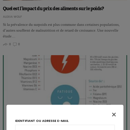
Quel est l’impact du prix des aliments sur le poids?
ALEXIA WOLF
Si la prévalence du surpoids est plus commune dans certaines populations,
d’autres souffrent de malnutrition et de retard de croissance. Une nouvelle
étude…
0
0
×
IDENTIFIANT OU ADRESSE E-MAIL