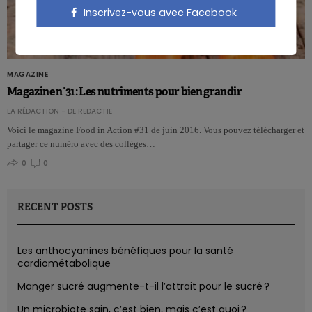
Inscrivez-vous avec Facebook
MAGAZINE
Magazine n°31: Les nutriments pour bien grandir
LA RÉDACTION - DE REDACTIE
Voici le magazine Food in Action #31 de juin 2016. Vous pouvez télécharger et
partager ce numéro avec des collèges…
0
0
RECENT POSTS
Les anthocyanines bénéfiques pour la santé
cardiométabolique
Manger sucré augmente-t-il l’attrait pour le sucré ?
Un microbiote sain, c’est bien, mais c’est quoi ?