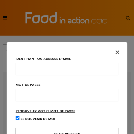
×
←
1
2
IDENTIFIANT OU ADRESSE E-MAIL
RECENT POSTS
MOT DE PASSE
Les anthocyanines bénéfiques pour la santé
cardiométabolique
RENOUVELEZ VOTRE MOT DE PASSE
Manger sucré augmente-t-il l’attrait pour le sucré ?
SE SOUVENIR DE MOI
Un microbiote sain, c’est bien, mais c’est quoi ?
Poisson, contaminants et oméga-3 : quelles