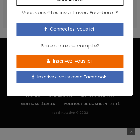
recommandations ?
Vous vous êtes inscrit avec Facebook ?
Les aliments ultra-transformés doivent-ils être une cible
prioritaire ?
Connectez-vous ici
Pas encore de compte?
Inscrivez-vous ici
Inscrivez-vous avec Facebook
ACCUEIL
JE M’INSCRIS
NOUS CONTACTER
MENTIONS LÉGALES
POLITIQUE DE CONFIDENTIALITÉ
Food In Action © 2022